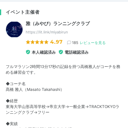
イベント主催者
雅（みやび）ランニングクラブ
https://lit.link/miyabirun
4.97
185
レビューを見る
本人確認済み
電話確認済み
フルマラソン2時間13分17秒の記録を持つ高橋雅人がコーチを務
める練習会です。
◆コーチ名
髙橋 雅人（Masato Takahashi）
◆経歴
東海大学山形高等学校→帝京大学→一般企業→TRACKTOKYOラ
ンニングクラブ→フリー
◆実績