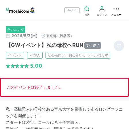
English
検索
ログイン
メニュー
ランニング
2026/5/3(日)
東京都（渋谷区）
【GWイベント】私の母校へRUN
受付終了
イベント
～29人
初心者向け、初心者OK、レベル問わず
5.00
このイベントは終了しました。
私・高橋雅人の母校である帝京大学を目指して走るロングマラニ
ックを開催します！
スタートは渋谷、ゴールは八王子方面へ。
最終ゴールは多摩センター駅近くの極楽湯です！