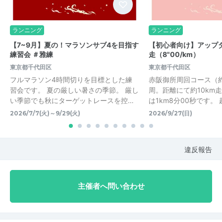
ランニング
ランニング
【7~9月】夏の！マラソンサブ4を目指す
【初心者向け】アップダ
練習会 ＃雅練
走（8"00/km）
東京都千代田区
東京都千代田区
フルマラソン4時間切りを目標とした練
赤阪御所周回コース（約3
習会です。 夏の厳しい暑さの季節。 厳し
周。距離にて約10km
い季節でも秋にターゲットレースを控…
は1km8分00秒です。
2026/7/7(火)～9/29(火)
2026/9/27(日)
違反報告
主催者へ問い合わせ