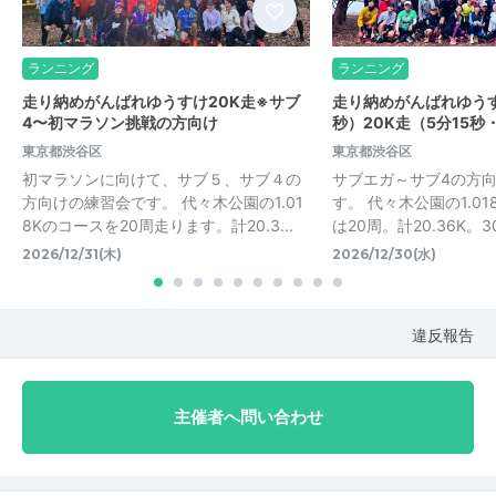
ランニング
ランニング
走り納めがんばれゆうすけ20K走※サブ
走り納めがんばれゆうす
4〜初マラソン挑戦の方向け
秒）20K走（5分15秒
東京都渋谷区
東京都渋谷区
初マラソンに向けて、サブ５、サブ４の
サブエガ～サブ4の方
方向けの練習会です。 代々木公園の1.01
す。 代々木公園の1.01
8Kのコースを20周走ります。計20.3...
は20周。計20.36K。30
2026/12/31(木)
2026/12/30(水)
違反報告
主催者へ問い合わせ