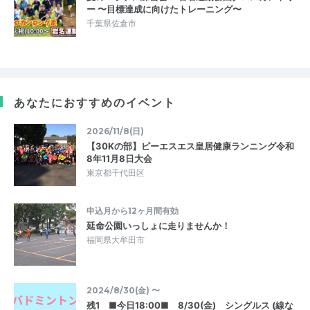
ー 〜目標達成に向けたトレーニング〜
千葉県佐倉市
あなたにおすすめのイベント
2026/11/8(日)
【30Kの部】ピーエスエス皇居健康ランニング令和
8年11月8日大会
東京都千代田区
申込月から12ヶ月間有効
延命公園いっしょに走りませんか！
福岡県大牟田市
2024/8/30(金) 〜
残1 ■今日18:00■ 8/30(金) シングルス (線な