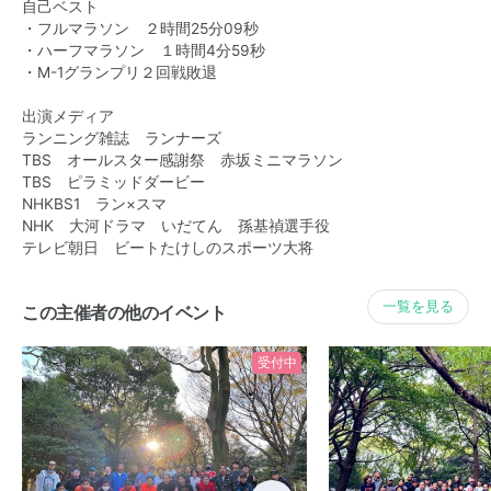
自己ベスト
・フルマラソン ２時間25分09秒
・ハーフマラソン １時間4分59秒
・M-1グランプリ２回戦敗退
出演メディア
ランニング雑誌 ランナーズ
TBS オールスター感謝祭 赤坂ミニマラソン
TBS ピラミッドダービー
NHKBS1 ラン×スマ
NHK 大河ドラマ いだてん 孫基禎選手役
テレビ朝日 ビートたけしのスポーツ大将
一覧を見る
この主催者の他のイベント
受付中