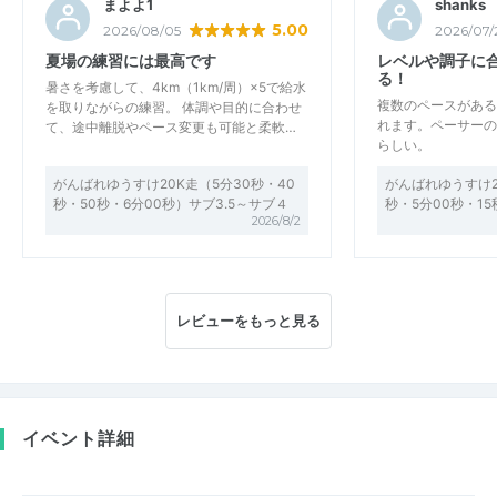
まよよ1
shanks
5.00
2026/08/05
2026/07/
夏場の練習には最高です
レベルや調子に
る！
暑さを考慮して、4km（1km/周）×5で給水
複数のペースがある
を取りながらの練習。 体調や目的に合わせ
れます。ペーサーの
て、途中離脱やペース変更も可能と柔軟…
らしい。
がんばれゆうすけ20K走（5分30秒・40
がんばれゆうすけ2
秒・50秒・6分00秒）サブ3.5～サブ４
秒・5分00秒・15
2026/8/2
レビューをもっと見る
イベント詳細