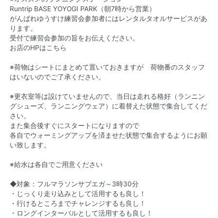
Runtrip BASE YOYOGI PARK（朝7時から営業）
がんばれゆうすけ練習会参加者にはレンタルタオルサービスがあ
ります。
受付で練習会参加の旨をお伝えください。
お店のHPはこちら
※荷物はシートにまとめて置いておきますが 荷物番のスタッフ
はいないのでご了承ください。
※更衣室等は設けていませんので、当日は走れる格好（ランニン
グシューズ、ランニングウェア）に着替えた状態で集合してくだ
さい。
また集合後すぐにスタートになりますので
各自でウォーミングアップを済ませた状態で集合するようにお願
い致します。
※給水は各自でご用意ください
◆対象：フルマラソンサブエガ～3時30分
・じっくり走り込みとして活用するも良し！
・行けるところまでチャレンジするも良し！
・ロングインターバルとして活用するも良し！