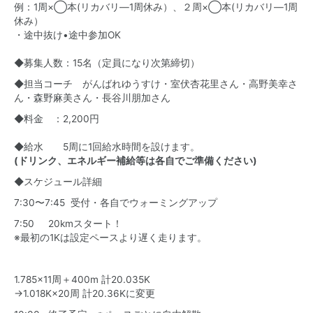
例：1周×◯本(リカバリ―1周休み）、２周×◯本(リカバリ―1周
休み）
・途中抜け•途中参加OK
◆募集人数：15名（定員になり次第締切）
◆担当コーチ がんばれゆうすけ・室伏杏花里さん・高野美幸さ
ん・森野麻美さん・長谷川朋加さん
◆料金 ：2,200円
◆給水 5周に1回給水時間を設けます。
(ドリンク、エネルギー補給等は各自でご準備ください)
◆スケジュール詳細
7:30〜7:45 受付・各自でウォーミングアップ
7:50 20kmスタート！
※最初の1Kは設定ペースより遅く走ります。
1.785×11周＋400m 計20.035K
→1.018K×20周 計20.36Kに変更