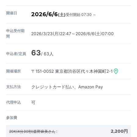
開催日
2026/6/6
受付開始 07:30 ～
(土)
申込受付期
2026/3/23(月)22:47～2026/6/6(土)07:00
間
63
申込者/定員
/ 63人
開催場所
〒151-0052
東京都渋谷区代々木神園町2-1
支払方法
クレジットカード払い、Amazon Pay
代理申込
可
参加費
2,200円
20K(4分30秒)森野麻美さん
: