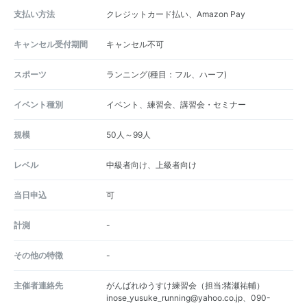
支払い方法
クレジットカード払い、Amazon Pay
キャンセル受付期間
キャンセル不可
スポーツ
ランニング(種目：フル、ハーフ)
イベント種別
イベント、練習会、講習会・セミナー
規模
50人～99人
レベル
中級者向け、上級者向け
当日申込
可
計測
-
その他の特徴
-
主催者連絡先
がんばれゆうすけ練習会（担当:猪瀬祐輔）
inose_yusuke_running@yahoo.co.jp、090-