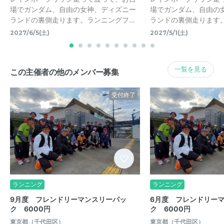
場でガンダム、自由の女神、ディズニー
場でガンダム、自由の
ランドの裏側走ります。ランニングフ…
ランドの裏側走ります
2027/6/5(土)
2027/5/1(土)
一覧を見る
この主催者の他のメンバー募集
受付終了
ランニング
ランニング
9月度 フレンドリーマンスリーパッ
6月度 フレンドリー
ク 6000円
ク 6000円
東京都（千代田区）
東京都（千代田区）