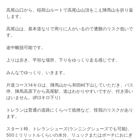
高尾山口から、稲荷山ルートで高尾山山頂をこえ陣馬山を折り返
します。
高尾山は、基本道なりで周りに人がいるので遭難のリスク低いで
す。
途中離脱可能です。
上りは歩き、平坦な場所、下りをゆっくり走る感じです。
みんなでゆっくり、いきます。
片道コース14キロは、陣馬山から和田峠下山していただき、バス
停、陣馬高原下から高尾駅、道はわかりやすいですが、付き添い
はいません。(約3キロ下り)
トレランは普通の道路にくらべて捻挫など、怪我のリスクがあり
ます。
スタート時、トレランシューズ(ランニングシューズでも可能)、
500ミリリットルくらいの水分、リュックまたはポーチにおにぎ