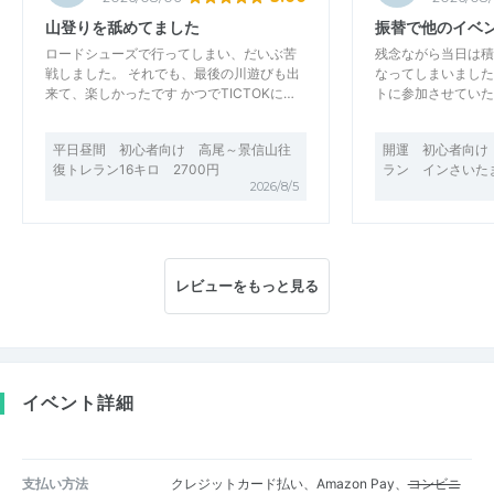
山登りを舐めてました
振替で他のイベ
ロードシューズで行ってしまい、だいぶ苦
残念ながら当日は積
戦しました。 それでも、最後の川遊びも出
なってしまいました
来て、楽しかったです かつでTICTOKに…
トに参加させていた
平日昼間 初心者向け 高尾～景信山往
開運 初心者向け
復トレラン16キロ 2700円
ラン インさいたま
2026/8/5
レビューをもっと見る
イベント詳細
支払い方法
クレジットカード払い、Amazon Pay、
コンビニ