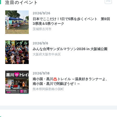
PR
注目のイベント
2026/9/26
日本でここだけ！1日で5県を歩くイベント 第9回
3県境＆5県ウオーク
茨城県古河市
2026/9/6
みんな台湾サンダルマラソン2026 in 大阪城公園
大阪府大阪市中央区
2026/9/18
南小国・黒川♨トレイル ～温泉好きランナーよ、
南小国・黒川で阿蘇ぼうぜ！～
熊本県阿蘇郡南小国町