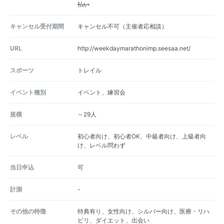
払い
キャンセル受付期間
キャンセル不可（主催者応相談）
URL
http://weekdaymarathonimp.seesaa.net/
スポーツ
トレイル
イベント種別
イベント、練習会
規模
～29人
レベル
初心者向け、初心者OK、中級者向け、上級者向
け、レベル問わず
当日申込
可
計測
-
その他の特徴
特典有り、女性向け、シルバー向け、医療・リハ
ビリ、ダイエット、出会い