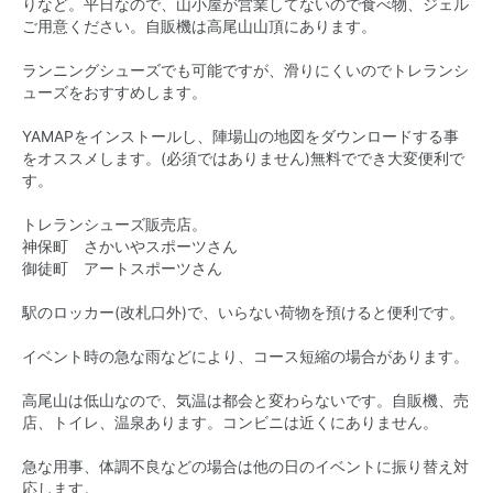
りなど。平日なので、山小屋が営業してないので食べ物、ジェル
ご用意ください。自販機は高尾山山頂にあります。
ランニングシューズでも可能ですが、滑りにくいのでトレランシ
ューズをおすすめします。
YAMAPをインストールし、陣場山の地図をダウンロードする事
をオススメします。(必須ではありません)無料ででき大変便利で
す。
トレランシューズ販売店。
神保町 さかいやスポーツさん
御徒町 アートスポーツさん
駅のロッカー(改札口外)で、いらない荷物を預けると便利です。
イベント時の急な雨などにより、コース短縮の場合があります。
高尾山は低山なので、気温は都会と変わらないです。自販機、売
店、トイレ、温泉あります。コンビニは近くにありません。
急な用事、体調不良などの場合は他の日のイベントに振り替え対
応します。