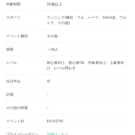
年齢制限
20歳以上
スポーツ
ランニング(種目：フル、ハーフ、30km走、ウル
トラ、その他)
イベント種別
その他
規模
～29人
レベル
初心者向け、初心者OK、中級者向け、上級者向
け、レベル問わず
当日申込
可
計測
-
その他の特徴
-
イベントID
E0142761
プライバシーポリシ
詳細はこちら