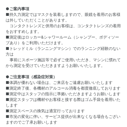
●ご案内事項
■持久力測定ではマスクを装着しますので、眼鏡を着用のお客様
は外していただくことがあります。
コンタクトレンズと併用のお客様は、コンタクトレンズの着用
をおすすめします。
■測定後はロッカー&シャワールーム（シャンプー、ボディソー
プあり）をご利用いただけます。
■トレッドミル（ランニングマシン）でのランニング経験のない
方は
事前にスポーツ施設等で必ずご使用いただき、マシンに慣れて
から測定を受けていただきますようお願いいたします。
●ご注意事項（感染症対策）
■体調が優れない場合は、ご来店をご遠慮お願いいたします
■測定終了後、各機材のアルコール消毒を都度徹底しております
■測定中はスタッフの指示に準拠いただきますようお願いします
■測定スタッフは機材やお客様と接する際はゴム手袋を着用いた
します
■測定スペースの換気は適宜行っております
■市況の変化に伴い、サービス提供が出来なくなる場合もござい
ますのでご了承お願いします