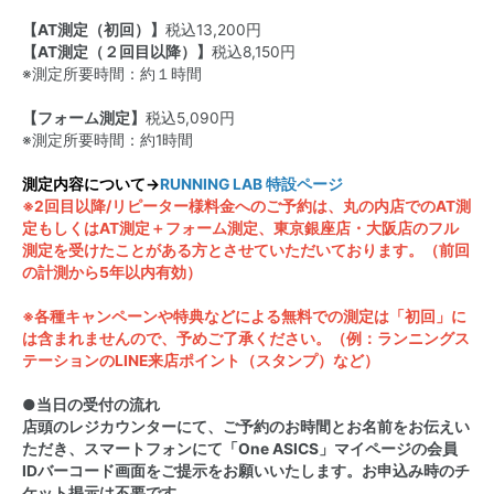
【AT測定（初回）】
税込13,200円
【AT測定（２回目以降）】
税込8,150円
※測定所要時間：約１時間
【フォーム測定】
税込5,090円
※測定所要時間：約1時間
測定内容について→
RUNNING LAB 特設ページ
※2回目以降/リピーター様料金へのご予約は、丸の内店でのAT測
定もしくはAT測定＋フォーム測定、東京銀座店・大阪店のフル
測定を受けたことがある方とさせていただいております。（前回
の計測から5年以内有効）
※各種キャンペーンや特典などによる無料での測定は「初回」に
は含まれませんので、予めご了承ください。（例：ランニングス
テーションのLINE来店ポイント（スタンプ）など）
●当日の受付の流れ
店頭のレジカウンターにて、ご予約のお時間とお名前をお伝えい
ただき、スマートフォンにて「One ASICS」マイページの会員
IDバーコード画面をご提示をお願いいたします。お申込み時のチ
ケット掲示は不要です。