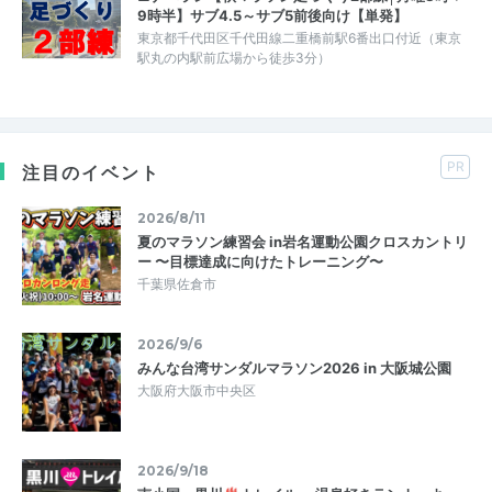
9時半】サブ4.5～サブ5前後向け【単発】
東京都千代田区千代田線二重橋前駅6番出口付近（東京
駅丸の内駅前広場から徒歩3分）
PR
注目のイベント
2026/8/11
夏のマラソン練習会 in岩名運動公園クロスカントリ
ー 〜目標達成に向けたトレーニング〜
千葉県佐倉市
2026/9/6
みんな台湾サンダルマラソン2026 in 大阪城公園
大阪府大阪市中央区
2026/9/18