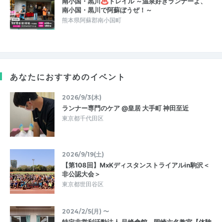
南小国・黒川♨トレイル ～温泉好きランナーよ、
南小国・黒川で阿蘇ぼうぜ！～
熊本県阿蘇郡南小国町
あなたにおすすめのイベント
2026/9/3(木)
ランナー専門のケア @皇居 大手町 神田至近
東京都千代田区
2026/9/19(土)
【第108回】MxKディスタンストライアルin駒沢＜
非公認大会＞
東京都世田谷区
2024/2/5(月) 〜
特定非営利活動法人 呈峰會館 岡崎六名教室【体験