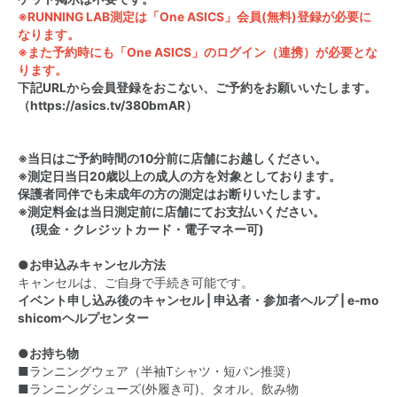
※RUNNING LAB測定は「One ASICS」会員(無料)登録が必要に
なります。
※また予約時にも「One ASICS」のログイン（連携）が必要とな
ります。
下記URLから会員登録をおこない、ご予約をお願いいたします。
（
https://asics.tv/380bmAR
）
※当日はご予約時間の10分前に店舗にお越しください。
※測定日当日20歳以上の成人の方を対象としております。
保護者同伴でも未成年の方の測定はお断りいたします。
※測定料金は当日測定前に店舗にてお支払いください。
(現金・クレジットカード・電子マネー可)
●お申込みキャンセル方法
キャンセルは、ご自身で手続き可能です。
イベント申し込み後のキャンセル | 申込者・参加者ヘルプ | e-mo
shicomヘルプセンター
●お持ち物
■ランニングウェア（半袖Tシャツ・短パン推奨）
■ランニングシューズ(外履き可)、タオル、飲み物