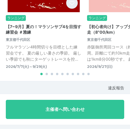
ランニング
ランニング
【7~9月】夏の！マラソンサブ4を目指す
【初心者向け】アップダ
練習会 ＃雅練
走（8"00/km）
東京都千代田区
東京都千代田区
フルマラソン4時間切りを目標とした練
赤阪御所周回コース（約3
習会です。 夏の厳しい暑さの季節。 厳し
周。距離にて約10km
い季節でも秋にターゲットレースを控…
は1km8分00秒です。
2026/7/7(火)～9/29(火)
2026/9/27(日)
違反報告
主催者へ問い合わせ