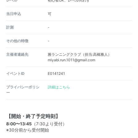
レベル
初心者OK、レベル問わず
当日申込
可
計測
-
その他の特徴
-
主催者連絡先
雅ランニングクラブ（担当:高橋雅人）
miyabi.run.1011@gmail.com
イベントID
E0141241
プライバシーポリシ
詳細はこちら
ー
【開始・終了予定時刻】
8:00〜13:45
（7:30より受付）
※30分前から受付開始