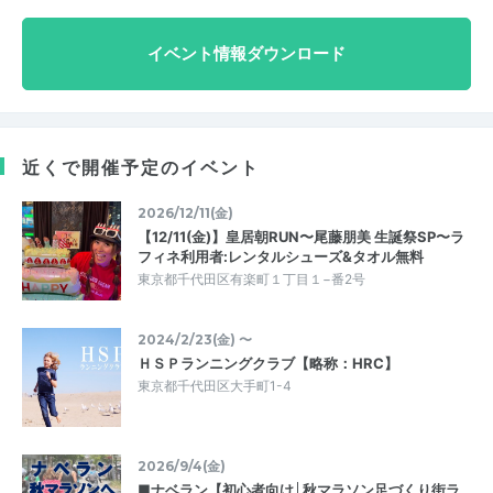
イベント情報ダウンロード
近くで開催予定のイベント
2026/12/11(金)
【12/11(金)】皇居朝RUN〜尾藤朋美 生誕祭SP〜ラ
フィネ利用者:レンタルシューズ&タオル無料
東京都千代田区有楽町１丁目１−番2号
2024/2/23(金) 〜
ＨＳＰランニングクラブ【略称：HRC】
東京都千代田区大手町1-4
2026/9/4(金)
■ナベラン【初心者向け│秋マラソン足づくり街ラ