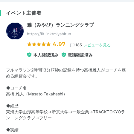
イベント主催者
雅（みやび）ランニングクラブ
https://lit.link/miyabirun
4.97
185
レビューを見る
本人確認済み
電話確認済み
フルマラソン2時間13分17秒の記録を持つ高橋雅人がコーチを務
める練習会です。
◆コーチ名
髙橋 雅人（Masato Takahashi）
◆経歴
東海大学山形高等学校→帝京大学→一般企業→TRACKTOKYOラ
ンニングクラブ→フリー
◆実績