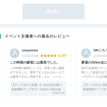
受付終了
イベント主催者への過去のレビュー
jonysuisui
DAIごろ
4.67
2026/07/28
2026/07/
この時期の練習には最高でした。
夏場の30km走
この時期の練習にしては、非常に良い練習
8月の北海道マラソ
ができました。通常ですとなかなか一人で
環として参加させて
は練習できない内容です。また、ペース…
ーチのペースは正確
【アップダウン対策！】1km7分00秒！
【アップダウン対策
赤坂御所アップダウン10km〜30km走
赤坂御所アップダウ
2026/7/26