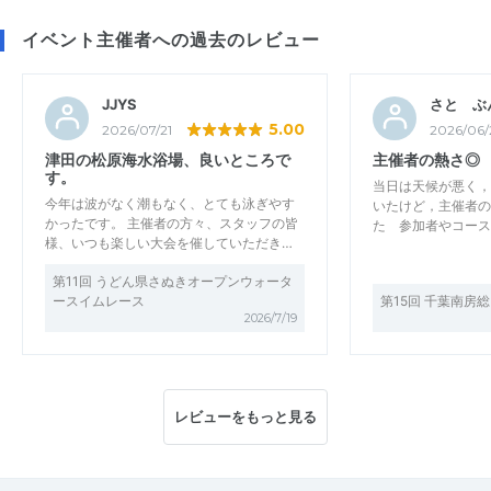
イベント主催者への過去のレビュー
JJYS
さと ぶ
5.00
2026/07/21
2026/06/
津田の松原海水浴場、良いところで
主催者の熱さ◎
す。
当日は天候が悪く，
今年は波がなく潮もなく、とても泳ぎやす
いたけど，主催者の
かったです。 主催者の方々、スタッフの皆
た 参加者やコース
様、いつも楽しい大会を催していただき…
第11回 うどん県さぬきオープンウォータ
ースイムレース
第15回 千葉南房
2026/7/19
レビューをもっと見る