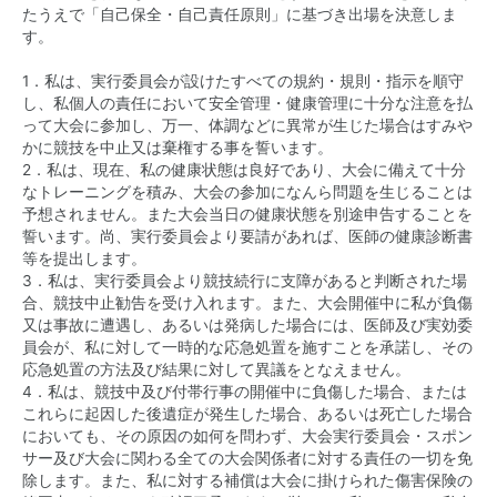
たうえで「自己保全・自己責任原則」に基づき出場を決意しま
す。
1．私は、実行委員会が設けたすべての規約・規則・指示を順守
し、私個人の責任において安全管理・健康管理に十分な注意を払
って大会に参加し、万一、体調などに異常が生じた場合はすみや
かに競技を中止又は棄権する事を誓います。
2．私は、現在、私の健康状態は良好であり、大会に備えて十分
なトレーニングを積み、大会の参加になんら問題を生じることは
予想されません。また大会当日の健康状態を別途申告することを
誓います。尚、実行委員会より要請があれば、医師の健康診断書
等を提出します。
3．私は、実行委員会より競技続行に支障があると判断された場
合、競技中止勧告を受け入れます。また、大会開催中に私が負傷
又は事故に遭遇し、あるいは発病した場合には、医師及び実効委
員会が、私に対して一時的な応急処置を施すことを承諾し、その
応急処置の方法及び結果に対して異議をとなえません。
4．私は、競技中及び付帯行事の開催中に負傷した場合、または
これらに起因した後遺症が発生した場合、あるいは死亡した場合
においても、その原因の如何を問わず、大会実行委員会・スポン
サー及び大会に関わる全ての大会関係者に対する責任の一切を免
除します。また、私に対する補償は大会に掛けられた傷害保険の