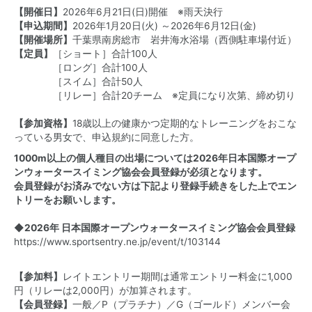
【開催日】
2026年6月21日(日)開催 ※雨天決行
【申込期間】
2026年1月20日(火) ～2026年6月12日(金)
【開催場所】
千葉県南房総市 岩井海水浴場（西側駐車場付近）
【定員】
［ショート］合計100人
［ロング］合計100人
［スイム］合計50人
［リレー］合計20チーム ※定員になり次第、締め切り
【参加資格】
18歳以上の健康かつ定期的なトレーニングをおこな
っている男女で、申込規約に同意した方。
1000m以上の個人種目の出場については2026年日本国際オープ
ンウォータースイミング協会会員登録が必須となります。
会員登録がお済みでない方は下記より登録手続きをした上でエン
トリーをお願いします。
◆2026年 日本国際オープンウォータースイミング協会会員登録
https://www.sportsentry.ne.jp/event/t/103144
【参加料】
レイトエントリー期間は通常エントリー料金に1,000
円（リレーは2,000円）が加算されます。
【会員登録】
一般／P（プラチナ）／G（ゴールド）メンバー会