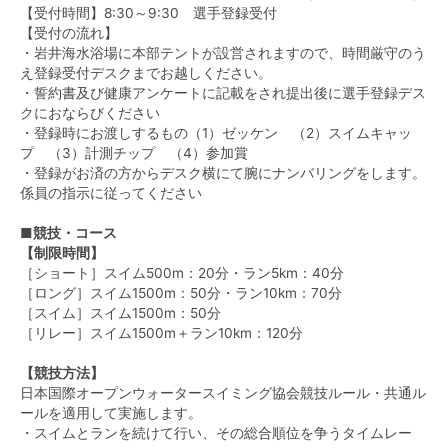
【受付時間】8:30～9:30 選手登録受付
【受付の流れ】
・岩井海水浴場に本部テントが設営されますので、時間厳守のう
え登録受付デスクまでお越しください。
・誓約書及び健康アンケートに記載をされ提出後に選手登録デス
クにおならびください
・登録時にお渡しするもの（1）ゼッケン （2）スイムキャッ
プ （3）計測チップ （4）参加賞
・登録がお済の方からデスク横にて腕にナンバリングをします。
係員の指示に従ってください
■競技・コース
【制限時間】
［ショート］スイム500m：20分・ラン5km：40分
［ロング］スイム1500m：50分・ラン10km：70分
［スイム］スイム1500m：50分
［リレー］スイム1500m＋ラン10km：120分
【競技方法】
日本国際オープンウォータースイミング協会競技ルール・共通ル
ールを適用して実施します。
・スイムとランを続けて行い、その総合順位を争うタイムレー