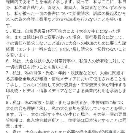
範囲内であることを確認了承します。従って、私はここに、私自
身、私の遺言執行人、管財人、相続人、近親者などのいずれから
も、私が被った一切の傷害について賠償請求、訴訟の提起及びそ
れらの為の弁護士費用などの支払請求を行わないことを誓いま
す。
5．私は、自然災害及び不可抗力により大会が中止になった場
合、または競技内容に変更があった場合、実行委員会に対して、
その責任を追求しないこと並びに大会への参加のために要した諸
経費（エントリー料を含む）の払い戻し請求を一切行わないこと
を誓います。
6．私は、大会競技中及び付帯行事中、私個人の所有物に対して
一切の責任を持つことを誓います。
7．私は、私の肖像・氏名・年齢・競技歴などが、大会に関連す
る広報物全般及び報道・情報メディアにおいて使用されることを
了承し、これらに付随して実行委員会・主管競技団体が制作する
印刷物・ビデオ・情報メディアなどによる商業的利用を承諾しま
す。
8．私は、私の家族・親族・または保護者が、本誓約書に基づく
大会内容を理解了承し、私の大会参加を承諾していることを誓い
ます。万一、大会に関する争いが生じた場合、その第一審の専属
管轄権は、東京地方裁判所とし、準拠法は日本法とすることに同
意します。
9．私は、大会へ参加するために必要な提出書類の記載事項が事