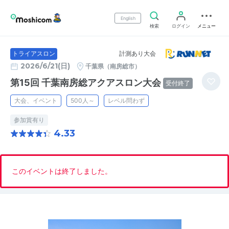
English
検索
ログイン
メニュー
計測あり大会
トライアスロン
2026/6/21(日)
千葉県（南房総市）
第15回 千葉南房総アクアスロン大会
受付終了
大会、イベント
500人～
レベル問わず
参加賞有り
4.33
このイベントは終了しました。