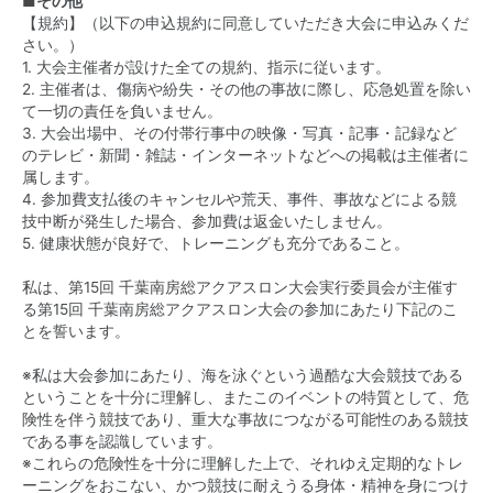
■その他
【規約】（以下の申込規約に同意していただき大会に申込みくだ
さい。）
1. 大会主催者が設けた全ての規約、指示に従います。
2. 主催者は、傷病や紛失・その他の事故に際し、応急処置を除い
て一切の責任を負いません。
3. 大会出場中、その付帯行事中の映像・写真・記事・記録など
のテレビ・新聞・雑誌・インターネットなどへの掲載は主催者に
属します。
4. 参加費支払後のキャンセルや荒天、事件、事故などによる競
技中断が発生した場合、参加費は返金いたしません。
5. 健康状態が良好で、トレーニングも充分であること。
私は、第15回 千葉南房総アクアスロン大会実行委員会が主催す
る第15回 千葉南房総アクアスロン大会の参加にあたり下記のこ
とを誓います。
※私は大会参加にあたり、海を泳ぐという過酷な大会競技である
ということを十分に理解し、またこのイベントの特質として、危
険性を伴う競技であり、重大な事故につながる可能性のある競技
である事を認識しています。
※これらの危険性を十分に理解した上で、それゆえ定期的なトレ
ーニングをおこない、かつ競技に耐えうる身体・精神を身につけ