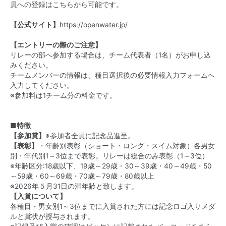
員への登録はこちらから可能です。
【公式サイト】
https://openwater.jp/
【エントリーの際のご注意】
リレーの部へ参加する場合は、チーム代表者（1名）がお申し込
みください。
チームメンバーの情報は、種目選択後の必要情報入力フォームへ
入力してください。
※参加料は1チーム分の料金です。
■特徴
【参加賞】
※参加者全員に記念品進呈。
【表彰】
・年齢別表彰（ショート・ロング・スイム対象）各男女
別・年代別1～3位まで表彰。リレーは総合のみ表彰（1～3位）
※年齢区分:18歳以下、19歳～29歳・30～39歳・40～49歳・50
～59歳・60～69歳・70歳～79歳・80歳以上
※2026年５月31日の満年齢と致します。
【入賞について】
各種目・男女別1～3位までに入賞された方には記念ロゴ入りメダ
ルと賞状が授与されます。