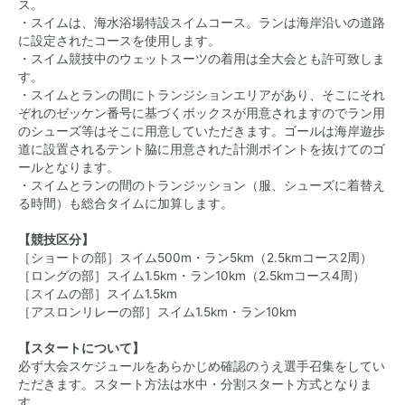
ス。
・スイムは、海水浴場特設スイムコース。ランは海岸沿いの道路
に設定されたコースを使用します。
・スイム競技中のウェットスーツの着用は全大会とも許可致しま
す。
・スイムとランの間にトランジションエリアがあり、そこにそれ
ぞれのゼッケン番号に基づくボックスが用意されますのでラン用
のシューズ等はそこに用意していただきます。ゴールは海岸遊歩
道に設置されるテント脇に用意された計測ポイントを抜けてのゴ
ールとなります。
・スイムとランの間のトランジッション（服、シューズに着替え
る時間）も総合タイムに加算します。
【競技区分】
［ショートの部］スイム500m・ラン5km（2.5kmコース2周）
［ロングの部］スイム1.5km・ラン10km（2.5kmコース4周）
［スイムの部］スイム1.5km
［アスロンリレーの部］スイム1.5km・ラン10km
【スタートについて】
必ず大会スケジュールをあらかじめ確認のうえ選手召集をしてい
ただきます。スタート方法は水中・分割スタート方式となりま
す。