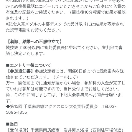
※記録及び入賞の確認はゼッケンに記載されたバーコードをあら
かじめ携帯電話にコピーしていただきそこからご自身にて入賞の
有無及び記録をご確認ください。（競技後10分程度で結果が反映
されます。）
※記念入賞メダルの本部デスクでの受け取りには結果が表示され
た携帯電話をお持ちください。
【着順、結果への不服申立て】
競技終了30分以内に審判委員長に申出てください。審判部で審
議し決定いたします。
■エントリー後について
【参加通知書】
参加決定者には、開催6日前までに最終案内を送
信させていただきます。（メールにて）
万一、開催前までに通知が届かない場合、参加料の入金が完了し
ていれば参加は可能ですので、当日受付までお越しください。
尚、この件に関しましては、下記大会事務局へお問合せ願いま
す。
◆第15回 千葉南房総アクアスロン大会実行委員会 TEL03-
5695-1355
■当日
【受付場所】千葉県南房総市 岩井海水浴場（西側駐車場付近）