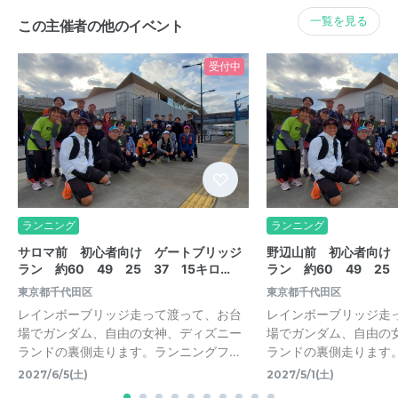
一覧を見る
この主催者の他のイベント
受付中
ランニング
ランニング
サロマ前 初心者向け ゲートブリッジ
野辺山前 初心者向け
ラン 約60 49 25 37 15キロ…
ラン 約60 49 25 
東京都千代田区
東京都千代田区
レインボーブリッジ走って渡って、お台
レインボーブリッジ走
場でガンダム、自由の女神、ディズニー
場でガンダム、自由の
ランドの裏側走ります。ランニングフ…
ランドの裏側走ります
2027/6/5(土)
2027/5/1(土)