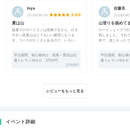
hiya
佐藤克
5.00
2026/08/06
2026/08
夏は山
山登りを舐めて
猛暑でのロードランは危険ですから、行き
ロードシューズで行
やすい高尾山はとてもいい練習になりま
戦しました。 それ
す。コースがたくさんあるので、いろい…
来て、楽しかったです
平日昼間 初心者向け 高尾～景信山往
平日昼間 初心者
復トレラン16キロ 2700円
復トレラン16キロ 
2026/8/5
レビューをもっと見る
イベント詳細