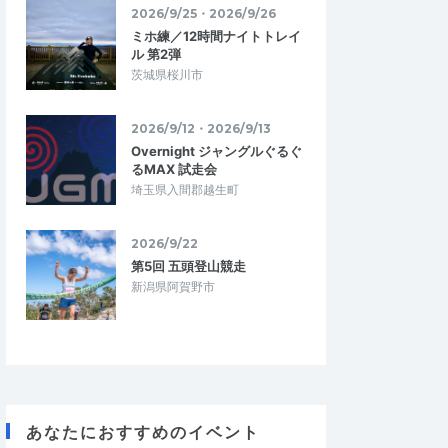
2026/9/25・2026/9/26
ミホ練／12時間ナイトトレイ
ル 第2弾
茨城県桜川市
2026/9/12・2026/9/13
Overnight ジャングルぐるぐ
るMAX 試走会
埼玉県入間郡越生町
2026/9/22
第5回 五頭登山競走
新潟県阿賀野市
あなたにおすすめのイベント