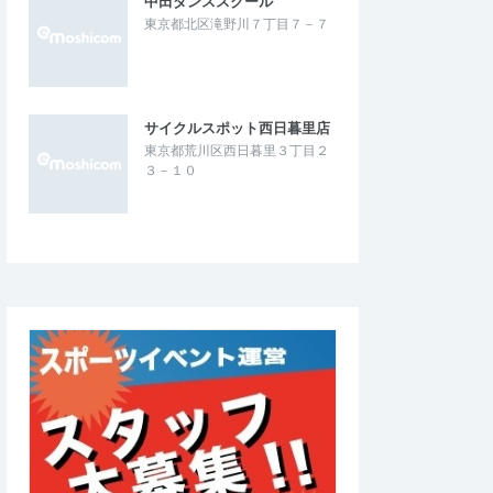
中田ダンススクール
東京都北区滝野川７丁目７－７
、安心して走れまし
河川敷の往復コースで、給水所の設置もあ
い日でしたが、暑さに慣
り、ペース走で走るにはちょうどいい。ま
になりました。
た、参加ランナーとすれ違い時に声を掛…
N皇居マラソン◎計測タ
第90回UPRUN市川江戸川ハーフマラソ
ン☆計測チップ有☆
サイクルスポット西日暮里店
2026/7/20
2026/7/11
東京都荒川区西日暮里３丁目２
３－１０