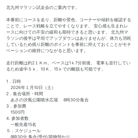
北九州マラソン試走会のご案内です。
本番前にコースを走り、距離や景色、コーナーや傾斜を確認する
ことで、レース戦略を立てやすくなります。 安心感も生まれレ
ースに向けての不安の緩和も期待できると思います。 北九州マ
ラソンの後半は平坦でアップダウンはありませんが、体力も消耗
しているため残り距離のポイントを事前に抑えておくことがモチ
ベーションの維持につながると思います。
走行距離は約2１Ｋｍ。ペースは1ｋ7分前後。 電車も並行してい
るため途中５ｋ、10Ｋ、15ｋでの離脱も可能です。
1．日時
2026年１月10日（土）
2．集合場所・時間
あさの汐風公園噴水広場 8時30分集合
3．参加費
1500円
4. 参加者数
一般先着15名
５．スケジュール
8時30分 集合/受付/荷物預かり