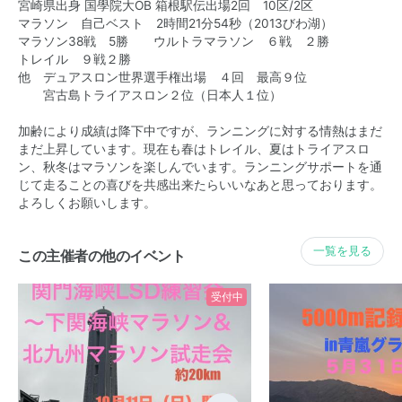
宮崎県出身 国學院大OB 箱根駅伝出場2回 10区/2区
マラソン 自己ベスト 2時間21分54秒（2013びわ湖）
マラソン38戦 5勝 ウルトラマラソン ６戦 ２勝
トレイル ９戦２勝
他 デュアスロン世界選手権出場 ４回 最高９位
宮古島トライアスロン２位（日本人１位）
加齢により成績は降下中ですが、ランニングに対する情熱はまだ
まだ上昇しています。現在も春はトレイル、夏はトライアスロ
ン、秋冬はマラソンを楽しんでいます。ランニングサポートを通
じて走ることの喜びを共感出来たらいいなあと思っております。
よろしくお願いします。
一覧を見る
この主催者の他のイベント
受付中