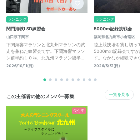
ランニング
ランニング
関門海峡LSD練習会
5000m記録挑戦会
山口県下関市
福岡県北九州市小倉南区
下関海響マラソンと北九州マラソンの試
陸上競技場を貸し切っ
走を兼ねた練習会です。下関海響マラソ
5000mの記録会です
ン前半約１０㎞、北九州マラソン後半…
す。なかなか経験できな
2026/10/11(日)
2026/5/31(日)
一覧を見る
この主催者の他のメンバー募集
受付中