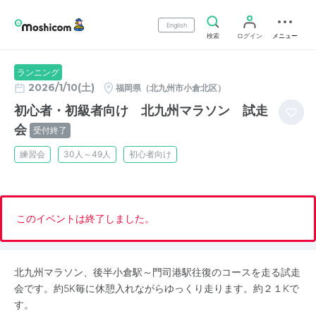
English
検索
ログイン
メニュー
ランニング
2026/1/10(土)
福岡県（北九州市小倉北区）
初心者・初級者向け 北九州マラソン 試走
会
受付終了
練習会
30人～49人
初心者向け
このイベントは終了しました。
北九州マラソン、後半小倉駅～門司港駅往復のコースを走る試走
会です。約5K毎に休憩入れながらゆっくり走ります。約２１Kで
す。