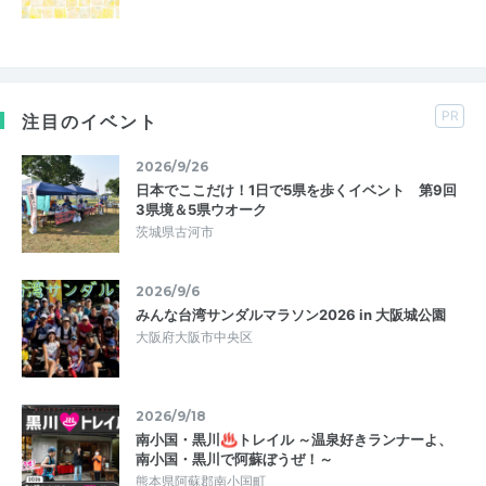
PR
注目のイベント
2026/9/26
日本でここだけ！1日で5県を歩くイベント 第9回
3県境＆5県ウオーク
茨城県古河市
2026/9/6
みんな台湾サンダルマラソン2026 in 大阪城公園
大阪府大阪市中央区
2026/9/18
南小国・黒川♨トレイル ～温泉好きランナーよ、
南小国・黒川で阿蘇ぼうぜ！～
熊本県阿蘇郡南小国町