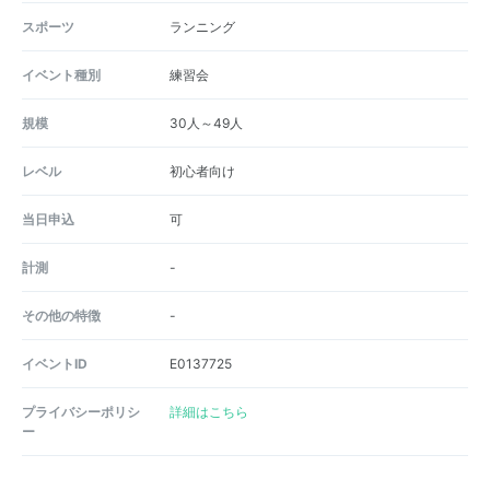
スポーツ
ランニング
イベント種別
練習会
規模
30人～49人
レベル
初心者向け
当日申込
可
計測
-
その他の特徴
-
イベントID
E0137725
プライバシーポリシ
詳細はこちら
ー