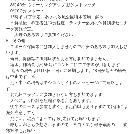
8時40分 ウオーミングアップ 動的ストレッチ
9時00分 スタート
12時頃 終了予定
あさの汐風公園噴水広場 解散
＊解散後 希望者は10分程度、ランナー必須の体幹訓練セミナ
ーを実施予定。
興味のある方はご参加ください。
5．その他
・スポーツ保険等には加入しませんので不安のある方は加入お願
います。
・当日、発熱等の風邪症状がある方は参加できません。
・給水、補給食は約5K毎にコンビニにて主催者が用意します。
・ 荒天の場合は1月18日（日）に延期します。18日が荒天の場合
は中止です。延
期・
中止の場合はモシコムサイトのメッセージにて連絡しま
す。
・北九州マラソンに参加されない方も参加できます。
・天候により距離を短縮する場合もあります。
・後半のコースは歩道も狭く、また凸凹もありますので転倒には
充分注意してく
ださい。場所によっては1列走行でお願いします。
・厳しい寒さも予想されますので、各自天気予報を確認の上、防
寒対策もお願い