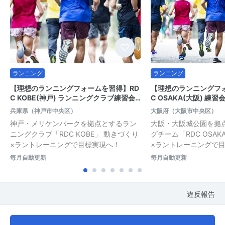
ランニング
ランニング
【理想のランニングフォームを習得】RD
【理想のランニングフ
C KOBE(神戸) ランニングクラブ練習会…
C OSAKA(大阪) 練
兵庫県（神戸市中央区）
大阪府（大阪市中央区）
神戸・メリケンパークを拠点とするラン
大阪・大阪城公園を拠
ニングクラブ「RDC KOBE」 動きづくり
グチーム「RDC OSA
×ラントレーニングで目標実現へ！
×ラントレーニングで
毎月自動更新
毎月自動更新
違反報告