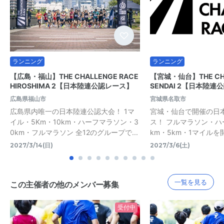
ランニング
ランニング
【広島・福山】THE CHALLENGE RACE
【宮城・仙台】THE CHA
HIROSHIMA 2【日本陸連公認レース】
SENDAI 2【日本陸連
広島県福山市
宮城県名取市
広島県内唯一の日本陸連公認大会！ 1マ
宮城・仙台で開催の日
イル・5Km・10km・ハーフマラソン・3
ス！ フルマラソン・ハ
0km・フルマラソン 全12のグループで...
km・5km・1マイルを
2027/3/14(日)
2027/3/6(土)
一覧を見る
この主催者の他のメンバー募集
受付中