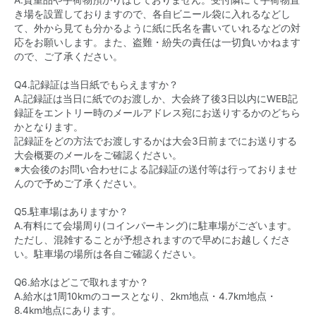
き場を設置しておりますので、各自ビニール袋に入れるなどし
て、外から見ても分かるように紙に氏名を書いていれるなどの対
応をお願いします。また、盗難・紛失の責任は一切負いかねます
ので、ご了承ください。
Q4.記録証は当日紙でもらえますか？
A.記録証は当日に紙でのお渡しか、大会終了後3日以内にWEB記
録証をエントリー時のメールアドレス宛にお送りするかのどちら
かとなります。
記録証をどの方法でお渡しするかは大会3日前までにお送りする
大会概要のメールをご確認ください。
※大会後のお問い合わせによる記録証の送付等は行っておりませ
んので予めご了承ください。
Q5.駐車場はありますか？
A.有料にて会場周り(コインパーキング)に駐車場がございます。
ただし、混雑することが予想されますので早めにお越しくださ
い。駐車場の場所は各自ご確認ください。
Q6.給水はどこで取れますか？
A.給水は1周10kmのコースとなり、2km地点・4.7km地点・
8.4km地点にあります。