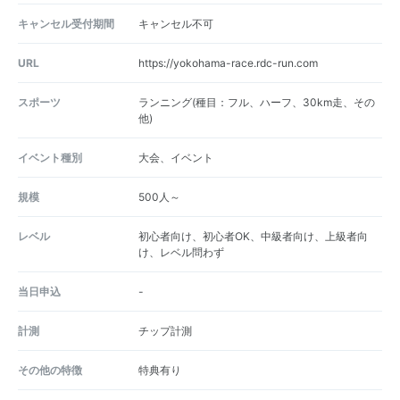
キャンセル受付期間
キャンセル不可
URL
https://yokohama-race.rdc-run.com
スポーツ
ランニング(種目：フル、ハーフ、30km走、その
他)
イベント種別
大会、イベント
規模
500人～
レベル
初心者向け、初心者OK、中級者向け、上級者向
け、レベル問わず
当日申込
-
計測
チップ計測
その他の特徴
特典有り