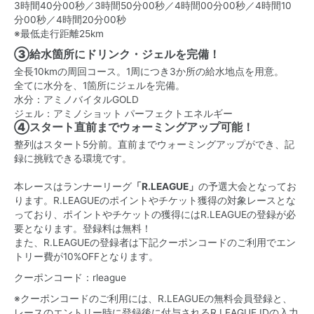
3時間40分00秒／3時間50分00秒／4時間00分00秒／4時間10
分00秒／4時間20分00秒
※最低走行距離25km
③給水箇所にドリンク・ジェルを完備！
全長10kmの周回コース。1周につき3か所の給水地点を用意。
全てに水分を、1箇所にジェルを完備。
水分：アミノバイタルGOLD
ジェル：アミノショット パーフェクトエネルギー
④スタート直前までウォーミングアップ可能！
整列はスタート5分前。直前までウォーミングアップができ、記
録に挑戦できる環境です。
本レースはランナーリーグ
「R.LEAGUE」
の予選大会となってお
ります。R.LEAGUEのポイントやチケット獲得の対象レースとな
っており、ポイントやチケットの獲得にはR.LEAGUEの登録が必
要となります。登録料は無料！
また、R.LEAGUEの登録者は下記クーポンコードのご利用でエン
トリー費が10%OFFとなります。
クーポンコード：rleague
※クーポンコードのご利用には、R.LEAGUEの無料会員登録と、
レースのエントリー時に登録後に付与されるR.LEAGUE IDの入力