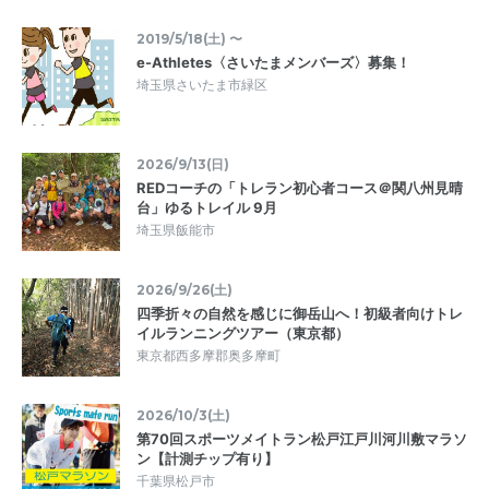
2019/5/18(土) 〜
e-Athletes〈さいたまメンバーズ〉募集！
埼玉県さいたま市緑区
2026/9/13(日)
REDコーチの「トレラン初心者コース＠関八州見晴
台」ゆるトレイル 9月
埼玉県飯能市
2026/9/26(土)
四季折々の自然を感じに御岳山へ！初級者向けトレ
イルランニングツアー（東京都）
東京都西多摩郡奥多摩町
2026/10/3(土)
第70回スポーツメイトラン松戸江戸川河川敷マラソ
ン【計測チップ有り】
千葉県松戸市