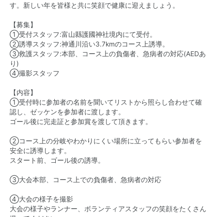
す。新しい年を皆様と共に笑顔で健康に迎えましょう。
【募集】
①受付スタッフ:富山縣護國神社境内にて受付。
②誘導スタッフ:神通川沿い3.7kmのコース上誘導。
③救護スタッフ:本部、コース上の負傷者、急病者の対応(AEDあ
り)
④撮影スタッフ
【内容】
①受付時に参加者の名前を聞いてリストから照らし合わせて確
認し、ゼッケンを参加者に渡します。
ゴール後に完走証と参加賞を渡して頂きます。
②コース上の分岐やわかりにくい場所に立ってもらい参加者を
安全に誘導します。
スタート前、ゴール後の誘導。
③大会本部、コース上での負傷者、急病者の対応
④大会の様子を撮影
大会の様子やランナー、ボランティアスタッフの笑顔をたくさん