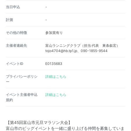
当日申込
-
計測
-
その他の特徴
参加賞有り
主催者連絡先
富山ランニングクラブ（担当:代表 東条叙宏）
tojo4704@hb.tp1.jp、090-1855-9544
イベントID
E0135683
プライバシーポリシ
詳細はこちら
ー
イベント主催者申込
詳細はこちら
規約
【第45回富山市元旦マラソン大会】
富山市のビッグイベントを一緒に盛り上げる仲間を募集していま