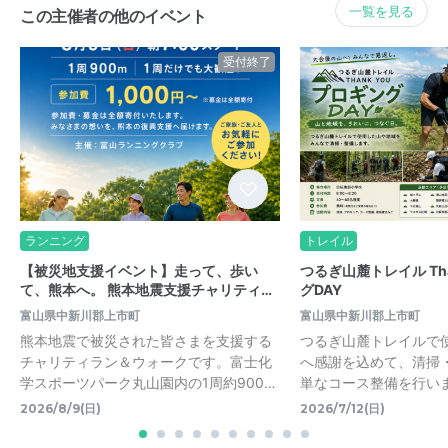
一覧を見る
この主催者の他のイベント
受付終了
ランニング
トレイル
【被災地支援イベント】走って、歩い
つるぎ山麓トレイル Tha
て、熊本へ。 熊本地震支援チャリティ…
グDAY
富山県中新川郡上市町
富山県中新川郡上市町
熊本地震で被災された皆さまを支援する
つるぎ山麓トレイルで
チャリティラン＆ウォークです。富士化
へ感謝を込めて、清掃
学スポーツパーク丸山園内の1周約900…
単なコース整備を行いま
2026/8/9(日)
2026/7/12(日)