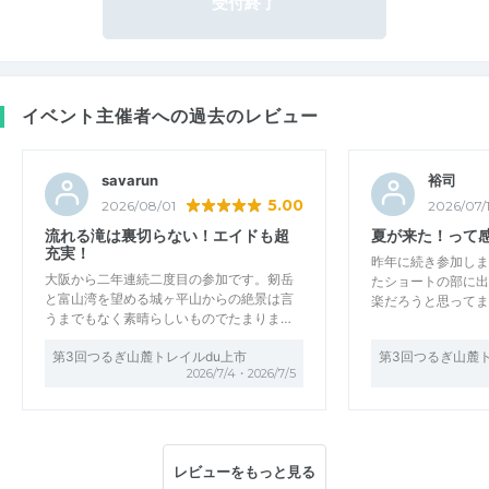
受付終了
イベント主催者への過去のレビュー
savarun
裕司
5.00
2026/08/01
2026/07/
流れる滝は裏切らない！エイドも超
夏が来た！って
充実！
昨年に続き参加しま
大阪から二年連続二度目の参加です。剱岳
たショートの部に出
と富山湾を望める城ヶ平山からの絶景は言
楽だろうと思ってま
うまでもなく素晴らしいものでたまりま…
第3回つるぎ山麓トレイルdu上市
第3回つるぎ山麓ト
2026/7/4・2026/7/5
レビューをもっと見る