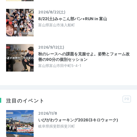
2026/8/22(土)
8/22(土)みゃこん部パン+RUN in 富山
富山県富山市湊入船町
2026/9/12(土)
秋のレースへの課題を克服せよ。姿勢とフォーム改
善の90分の個別セッション
富山県富山市田中町5-4-1
PR
注目のイベント
2026/11/8
いびがわウォーキング2026(3キロウォーク)
岐阜県揖斐郡揖斐川町