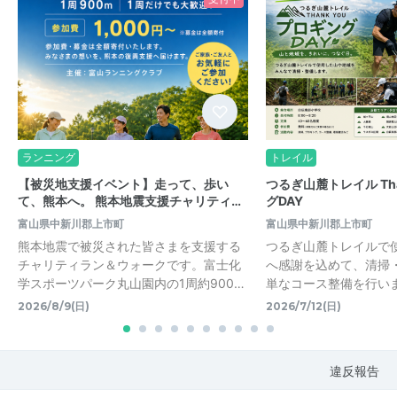
ランニング
トレイル
【被災地支援イベント】走って、歩い
つるぎ山麓トレイル Tha
て、熊本へ。 熊本地震支援チャリティ…
グDAY
富山県中新川郡上市町
富山県中新川郡上市町
熊本地震で被災された皆さまを支援する
つるぎ山麓トレイルで
チャリティラン＆ウォークです。富士化
へ感謝を込めて、清掃
学スポーツパーク丸山園内の1周約900…
単なコース整備を行いま
2026/8/9(日)
2026/7/12(日)
違反報告