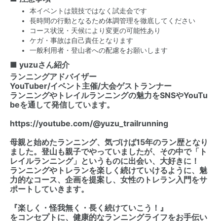
本イベントは競技ではなく試走会です
長時間の行動となるため体調管理を徹底してください
コース状況・天候により変更の可能性あり
ケガ・事故は自己責任となります
一般利用者・登山者への配慮をお願いします
■ yuzuさん紹介
ランニングアドバイザー
YouTuber/イベント主催/大会ゲストランナー
ランニングやトレイルランニングの魅力をSNSやYouTu
beを通して発信しています。
https://youtube.com/@yuzu_trailrunning
母親と始めたランニング、気づけば15年のラン歴となり
ました。登山も親子でやっていましたが、その中で「ト
レイルランニング」というものに出会い、大好きに！
ランニングやトレランを楽しく続けていけるように、魅
力的なコース、企画を提案し、女性のトレラン入門をサ
ポートしていきます。
『楽しく・怪我無く・長く続けていこう！』
をコンセプトに、健康的なランニングライフをお手伝い