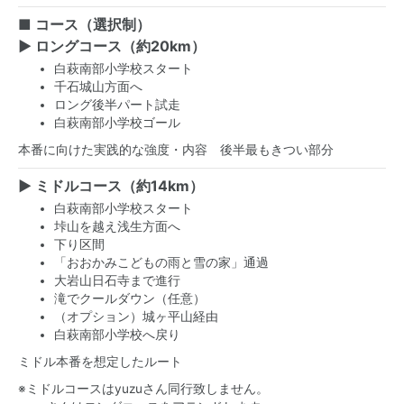
■ コース（選択制）
▶ ロングコース（約20km）
白萩南部小学校スタート
千石城山方面へ
ロング後半パート試走
白萩南部小学校ゴール
本番に向けた実践的な強度・内容 後半最もきつい部分
▶ ミドルコース（約14km）
白萩南部小学校スタート
垰山を越え浅生方面へ
下り区間
「おおかみこどもの雨と雪の家」通過
大岩山日石寺まで進行
滝でクールダウン（任意）
（オプション）城ヶ平山経由
白萩南部小学校へ戻り
ミドル本番を想定したルート
※ミドルコースはyuzuさん同行致しません。