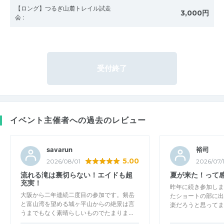
【ロング】つるぎ山麓トレイル試走
3,000円
会
:
受付終了
イベント主催者への過去のレビュー
savarun
裕司
5.00
2026/08/01
2026/07/
流れる滝は裏切らない！エイドも超
夏が来た！って
充実！
昨年に続き参加しま
大阪から二年連続二度目の参加です。剱岳
たショートの部に出
と富山湾を望める城ヶ平山からの絶景は言
楽だろうと思ってま
うまでもなく素晴らしいものでたまりま…