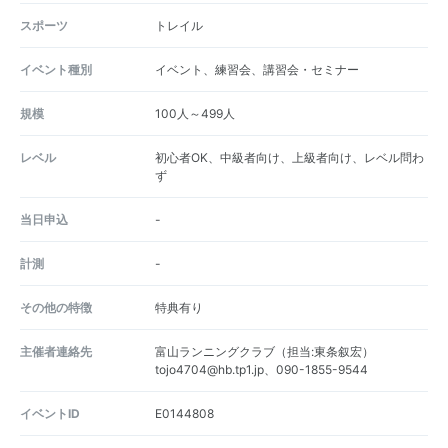
スポーツ
トレイル
イベント種別
イベント、練習会、講習会・セミナー
規模
100人～499人
レベル
初心者OK、中級者向け、上級者向け、レベル問わ
ず
当日申込
-
計測
-
その他の特徴
特典有り
主催者連絡先
富山ランニングクラブ（担当:東条叙宏）
tojo4704@hb.tp1.jp、090-1855-9544
イベントID
E0144808