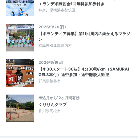
＋ランデポ練習会1回無料参加券付き
神奈川県横浜市都筑区
2026/9/20(日)
【ボランティア募集】第11回川内の郷かえるマラソ
ン
福島県双葉郡川内村
2026/8/9(日)
【4:30スタート30㎞】4分30秒/km（SAMURAI
GEL3本付）途中参加・途中離脱大歓迎
群馬県館林市
申込月から12ヶ月間有効
くりりんクラブ
香川県高松市