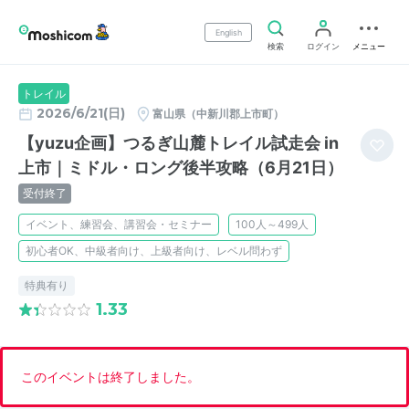
English
検索
ログイン
メニュー
トレイル
2026/6/21(日)
富山県（中新川郡上市町）
【yuzu企画】つるぎ山麓トレイル試走会 in
上市｜ミドル・ロング後半攻略（6月21日）
受付終了
イベント、練習会、講習会・セミナー
100人～499人
初心者OK、中級者向け、上級者向け、レベル問わず
特典有り
1.33
このイベントは終了しました。