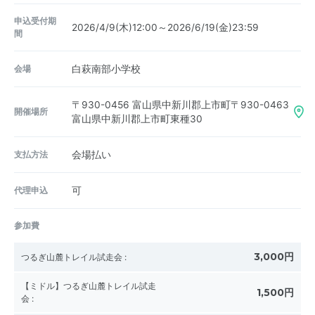
申込受付期
2026/4/9(木)12:00～2026/6/19(金)23:59
間
会場
白萩南部小学校
〒930-0456
富山県中新川郡上市町〒930-0463
開催場所
富山県中新川郡上市町東種30
支払方法
会場払い
代理申込
可
参加費
3,000円
つるぎ山麓トレイル試走会
:
【ミドル】つるぎ山麓トレイル試走
1,500円
会
: