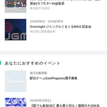
習会(サブ3.5〜4)@皇居
東京都千代田区
2026/9/12・2026/9/13
Overnight ジャングルぐるぐるMAX 試走会
埼玉県入間郡越生町
あなたにおすすめのイベント
毎月自動更新
駅伝チームEastPegasus選手募集
2026/8/29(土)
【誰でも参加OK】夏を乗り切る！屋根付き20K走