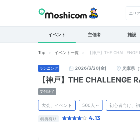
エリ
イベント
主催者
施設
Top
イベント一覧
【神戸】THE CHALLENGE 
2026/3/20(金)
兵庫県（
ランニング
【神戸】THE CHALLENGE R
受付終了
大会、イベント
500人～
初心者向け、初
4.13
特典有り