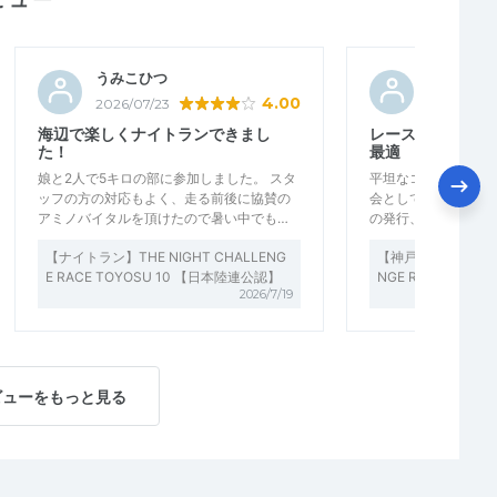
うみこひつ
arche
4.00
2026/07/23
2026/07/2
海辺で楽しくナイトランできまし
レースペースを養
た！
最適
娘と2人で5キロの部に参加しました。 スタ
平坦なコースでレー
ッフの方の対応もよく、走る前後に協賛の
会として最適である
アミノバイタルを頂けたので暑い中でも…
の発行、参加賞など
【ナイトラン】THE NIGHT CHALLENG
【神戸ナイトラン】THE
E RACE TOYOSU 10 【日本陸連公認】
NGE RACE KOB
2026/7/19
ビューをもっと見る