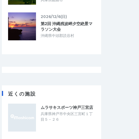
2026/12/6(日)
Kogo
第2回 沖縄残波岬夕空絶景マ
3.33
4.67
3
ラソン大会
2026/07/21
沖縄県中頭郡読谷村
う練習大会として
強風でした
この時期に少ない公認大会でした。 強風だ
スペースを養う練習大
ったので、早朝に開催して頂きたいです。
。特に、表彰や記録証
大会関係者、応援して下さった皆様あり…
もないので、練習会…
 NIGHT CHALLE
【神戸ナイトラン】THE NIGHT CHALLE
E 3【日本陸連公認】
NGE RACE KOBE 3【日本陸連公認】
2026/7/18
2026/7/18
近くの施設
ムラサキスポーツ神戸三宮店
兵庫県神戸市中央区三宮町１丁
目５－２６