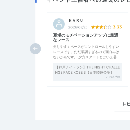
ＨＡＲＵ
3.33
2026/07/25
夏場のモチベーションアップに最適
なレース
走りやすくペースがコントロールしやすい
レースです。ただ単調すぎるので面白みは
ないかもです。 夕方スタートとはいえ暑…
【神戸ナイトラン】THE NIGHT CHALLE
NGE RACE KOBE 3【日本陸連公認】
2026/7/18
レ