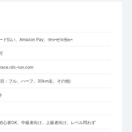
ド払い、Amazon Pay、
コンビニ払い
可
-race.rdc-run.com
種目：フル、ハーフ、30km走、その他)
ト
初心者OK、中級者向け、上級者向け、レベル問わず