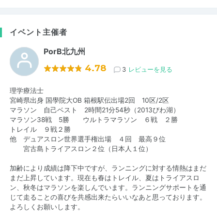
イベント主催者
PorB北九州
4.78
3
レビューを見る
理学療法士
宮崎県出身 国學院大OB 箱根駅伝出場2回 10区/2区
マラソン 自己ベスト 2時間21分54秒（2013びわ湖）
マラソン38戦 5勝 ウルトラマラソン ６戦 ２勝
トレイル ９戦２勝
他 デュアスロン世界選手権出場 ４回 最高９位
宮古島トライアスロン２位（日本人１位）
加齢により成績は降下中ですが、ランニングに対する情熱はまだ
まだ上昇しています。現在も春はトレイル、夏はトライアスロ
ン、秋冬はマラソンを楽しんでいます。ランニングサポートを通
じて走ることの喜びを共感出来たらいいなあと思っております。
よろしくお願いします。