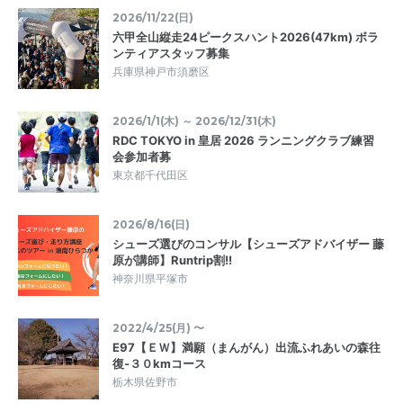
2026/11/22(日)
六甲全山縦走24ピークスハント2026(47km) ボラ
ンティアスタッフ募集
兵庫県神戸市須磨区
2026/1/1(木) ～ 2026/12/31(木)
RDC TOKYO in 皇居 2026 ランニングクラブ練習
会参加者募
東京都千代田区
2026/8/16(日)
シューズ選びのコンサル【シューズアドバイザー 藤
原が講師】Runtrip割!!
神奈川県平塚市
2022/4/25(月) 〜
E97【ＥＷ】満願（まんがん）出流ふれあいの森往
復-３０kmコース
栃木県佐野市