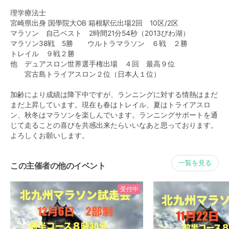
理学療法士
宮崎県出身 国學院大OB 箱根駅伝出場2回 10区/2区
マラソン 自己ベスト 2時間21分54秒（2013びわ湖）
マラソン38戦 5勝 ウルトラマラソン ６戦 ２勝
トレイル ９戦２勝
他 デュアスロン世界選手権出場 ４回 最高９位
宮古島トライアスロン２位（日本人１位）
加齢により成績は降下中ですが、ランニングに対する情熱はまだ
まだ上昇しています。現在も春はトレイル、夏はトライアスロ
ン、秋冬はマラソンを楽しんでいます。ランニングサポートを通
じて走ることの喜びを共感出来たらいいなあと思っております。
よろしくお願いします。
一覧を見る
この主催者の他のイベント
受付中