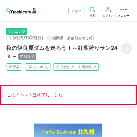
English
検索
ログイン
メニュー
ランニング
2025/11/23(日)
福岡県（京都郡みやこ町）
秋の伊良原ダムを走ろう！～紅葉狩りラン24
ｋ～
受付終了
練習会
30人～49人
初心者向け、中級者向け
このイベントは終了しました。