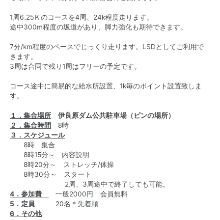
1周6.25Ｋのコースを4周、24k程度走ります。
途中300m程度の坂道があり、脚力強化も期待できます。
7分/km程度のペースでじっくり走ります。LSDとしてご利用で
きます。
3周は合同で残り1周はフリーの予定です。
コース途中に簡易的な給水所設置、1k毎のポイント設置致しま
す。
１．集合場所
伊良原ダム公共駐車場（ピンの場所）
２．集合時間
8時
３．スケジュール
8時 集合
8時15分～ 内容説明
8時20分～ ストレッチ/体操
8時30分～ スタート
2周、3周途中で終了しても可能。
4．参加費
一般2000円 会員無料
5．定員
20名＊先着順
6．その他