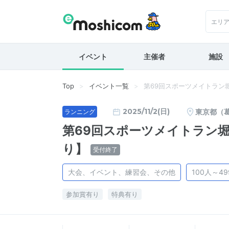
エリ
イベント
主催者
施設
Top
イベント一覧
第69回スポーツメイトラン
2025/11/2(日)
東京都（
ランニング
第69回スポーツメイトラン
り】
受付終了
大会、イベント、練習会、その他
100人～4
参加賞有り
特典有り