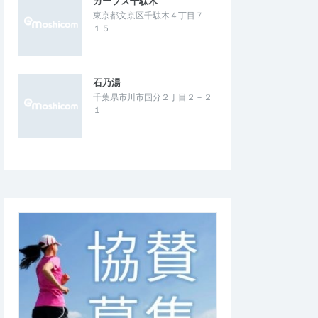
カーブス千駄木
ィはとても良かったで
東京都文京区千駄木４丁目７－
とても暑い日でハーフで3時間の制限時間内
で走りやすかったです。
１５
に走ることは無理なので、受付時に10kmに
ったですが、そこは…
変更していただいたが、気持ちよく対応…
イトラン東大島小松川
第8回スポーツメイトラン新横浜鶴見川ハ
石乃湯
【計測チップ有り】
ーフマラソン【計測チップ有り】
千葉県市川市国分２丁目２－２
2026/7/26
2026/7/25
１