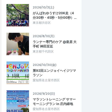
2026/10/3(土)
がんばれゆうすけ20K走（4
分30秒・45秒・5分00秒）…
東京都渋谷区
2026/8/10(月)
ランナー専門のケア @皇居 大
手町 神田至近
東京都千代田区
2026/10/30(金)
第92回エンジョイヘイジツマ
ラソン
愛知県名古屋市西区
2026/9/20(日)
マラソントレーニング サマー
モーニングラン in 庄内緑地
愛知県名古屋市西区