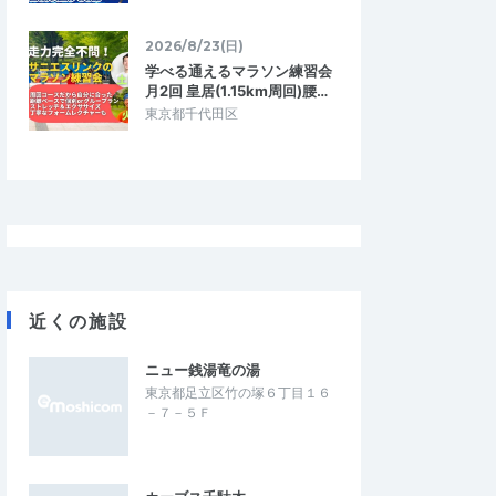
2026/8/23(日)
学べる通えるマラソン練習会
月2回 皇居(1.15km周回)腰…
東京都千代田区
近くの施設
ニュー銭湯竜の湯
東京都足立区竹の塚６丁目１６
－７－５Ｆ
0930
sasaki.yasuyuki0131@gmail.com
4.67
5.00
9
2026/07/27
会だと思った
酷暑のレースでメンタルを強くする