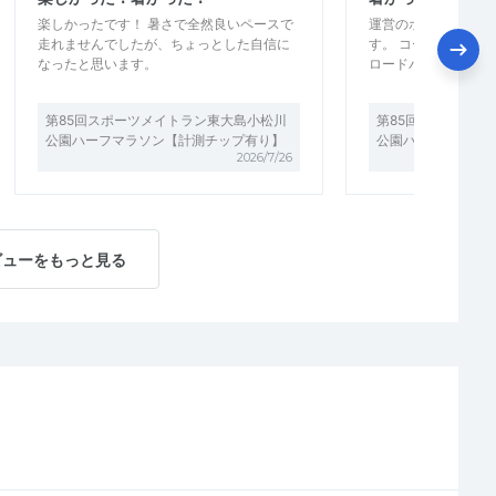
楽しかったです！ 暑さで全然良いペースで
運営のホスピタリテ
走れませんでしたが、ちょっとした自信に
す。 コースも平坦
なったと思います。
ロードバイクが多か
第85回スポーツメイトラン東大島小松川
第85回スポーツメ
公園ハーフマラソン【計測チップ有り】
公園ハーフマラソン
2026/7/26
ビューをもっと見る