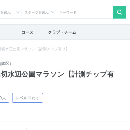
アを選ぶ
スポーツを選ぶ
コース
クラブ・チーム
堀切水辺公園マラソン【計測チップ有り】
葛飾区）
堀切水辺公園マラソン【計測チップ有
99人
レベル問わず