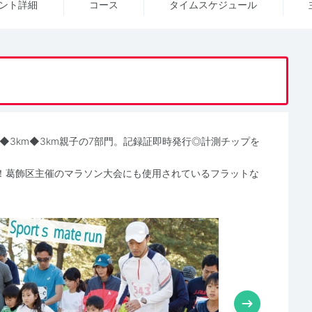
ント詳細
コース
タイム
スケジュール
m◆3km◆3km親子の7部門。記録証即時発行◎計測チップを
！葛飾区主催のマラソン大会にも使用されているフラットな