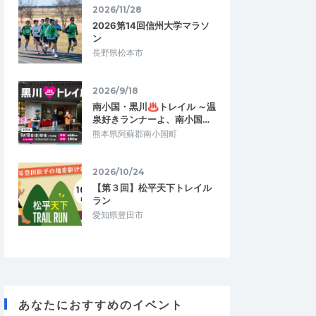
2026/11/28
2026第14回信州大学マラソ
ン
長野県松本市
2026/9/18
南小国・黒川♨トレイル ～温
泉好きランナーよ、南小国…
熊本県阿蘇郡南小国町
2026/10/24
【第３回】松平天下トレイル
ラン
愛知県豊田市
あなたにおすすめのイベント