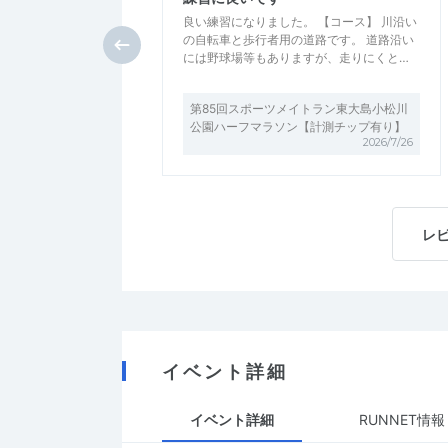
良い練習になりました。 【コース】 川沿い
の自転車と歩行者用の道路です。 道路沿い
には野球場等もありますが、走りにくと…
第85回スポーツメイトラン東大島小松川
公園ハーフマラソン【計測チップ有り】
2026/7/26
レ
イベント詳細
イベント詳細
RUNNET情報