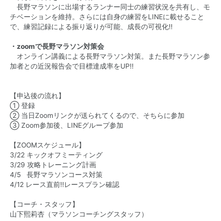
長野マラソンに出場するランナー同士の練習状況を共有し、モ
チベーションを維持。さらには自身の練習をLINEに載せること
で、練習記録による振り返りが可能、成長の可視化!!
・zoomで長野マラソン対策会
オンライン講義による長野マラソン対策。また長野マラソン参
加者との近況報告会で目標達成率をUP!!
【申込後の流れ】
① 登録
② 当日Zoomリンクが送られてくるので、そちらに参加
③ Zoom参加後、LINEグループ参加
【ZOOMスケジュール】
3/22 キックオフミーティング
3/29 攻略トレーニング計画
4/5 長野マラソンコース対策
4/12 レース直前!!レースプラン確認
【コーチ・スタッフ】
山下熙莉杏（マラソンコーチングスタッフ）