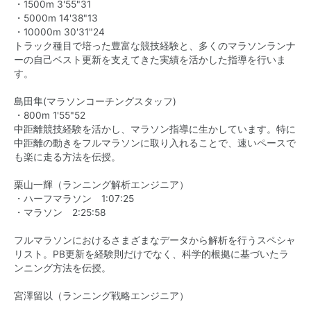
・1500m 3'55"31
・5000m 14'38"13
・10000m 30'31"24
トラック種目で培った豊富な競技経験と、多くのマラソンランナ
ーの自己ベスト更新を支えてきた実績を活かした指導を行いま
す。
島田隼(マラソンコーチングスタッフ)
・800m 1'55"52
中距離競技経験を活かし、マラソン指導に生かしています。特に
中距離の動きをフルマラソンに取り入れることで、速いペースで
も楽に走る方法を伝授。
栗山一輝（ランニング解析エンジニア）
・ハーフマラソン 1:07:25
・マラソン 2:25:58
フルマラソンにおけるさまざまなデータから解析を行うスペシャ
リスト。PB更新を経験則だけでなく、科学的根拠に基づいたラ
ンニング方法を伝授。
宮澤留以（ランニング戦略エンジニア）