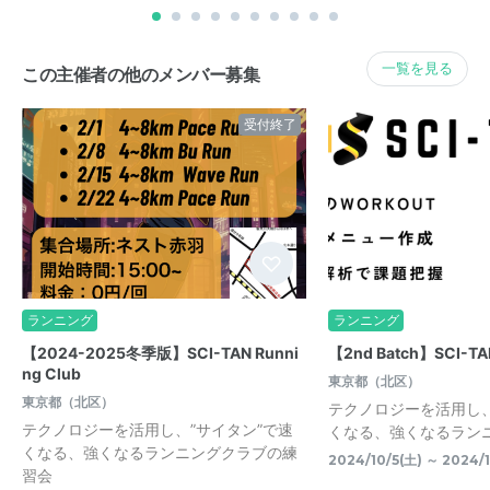
一覧を見る
この主催者の他のメンバー募集
受付終了
ランニング
ランニング
【2024-2025冬季版】SCI-TAN Runni
【2nd Batch】SCI
ng Club
東京都（北区）
東京都（北区）
テクノロジーを活用し、
テクノロジーを活用し、”サイタン”で速
くなる、強くなるラン
くなる、強くなるランニングクラブの練
2024/10/5(土) ～ 2024/1
習会