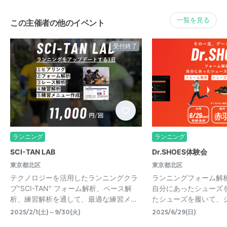
一覧を見る
この主催者の他のイベント
受付終了
ランニング
ランニング
SCI-TAN LAB
Dr.SHOES体験会
東京都北区
東京都北区
テクノロジーを活用したランニングクラ
ランニングフォーム解
ブ"SCI-TAN" フォーム解析、ペース解
自分にあったシューズ
析、練習解析を通して、最適な練習メ…
たシューズを履いて、
2025/2/1(土)～9/30(火)
2025/6/29(日)