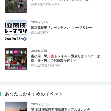
兵庫県美方郡新温泉町
2026/9/26
国立競技場リレーマラソン（ハーフリレー）
東京都新宿区
2026/9/18
南小国・黒川♨トレイル ～温泉好きランナーよ、
南小国・黒川で阿蘇ぼうぜ！～
熊本県阿蘇郡南小国町
あなたにおすすめのイベント
2026/9/5(土)
第15回 愛知県西浦温泉アクアスロン大会