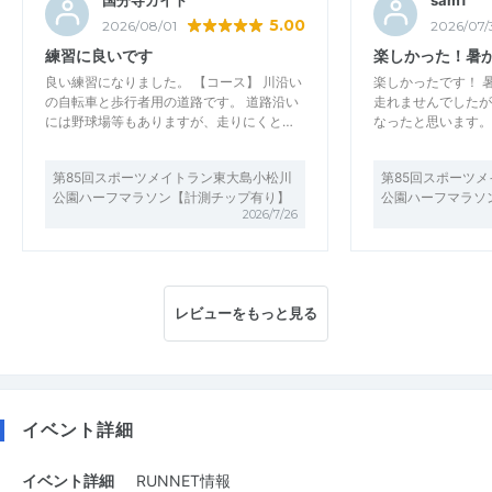
国分寺カイト
samT
5.00
2026/08/01
2026/07/
練習に良いです
楽しかった！暑
良い練習になりました。 【コース】 川沿い
楽しかったです！ 
の自転車と歩行者用の道路です。 道路沿い
走れませんでしたが
には野球場等もありますが、走りにくと…
なったと思います。
第85回スポーツメイトラン東大島小松川
第85回スポーツ
公園ハーフマラソン【計測チップ有り】
公園ハーフマラソ
2026/7/26
レビューをもっと見る
イベント詳細
イベント詳細
RUNNET情報