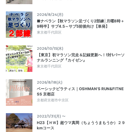
2026/8/24(月)
■ナベラン【秋マラソン足づくり2部練│月曜8時＋
9時半】サブ4.5～サブ5前後向け【単発】
東京都千代田区
2026/10/15(木)
【東京】初マラソン完走＆記録更新へ！1対1パーソ
ナルランニング『カイゼン』
東京都千代田区
2026/8/18(火)
ベーシックピラティス｜OSHMAN'S RUN&FITNE
SS 京都店
京都府京都市中京区
2022/1/31(月) 〜
H23【ＨＷ】超ウマ真岡（ちょううまもうか）２９
kmコース