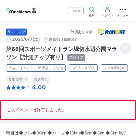
English
検索
ログイン
メニュー
計測あり大会
ランニング
2025/6/7(土)
東京都（葛飾区）
第68回スポーツメイトラン堀切水辺公園マラ
ソン【計測チップ有り】
受付終了
大会、イベント、練習会、その他
100人～499人
レベル問わず
参加賞有り
特典有り
4.00
このイベントは終了しました。
種目は◆フル◆30km◆ハーフ◆10km◆5km◆3km◆3km親子