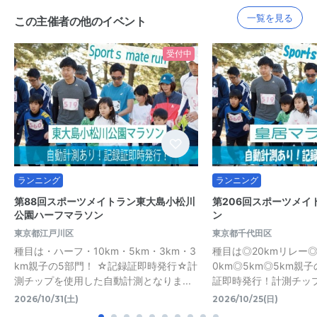
一覧を見る
この主催者の他のイベント
受付中
ランニング
ランニング
第88回スポーツメイトラン東大島小松川
第206回スポーツメイ
公園ハーフマラソン
ン
東京都江戸川区
東京都千代田区
種目は・ハーフ・10km・5km・3km・3
種目は◎20kmリレー◎2
km親子の5部門！ ☆記録証即時発行☆計
0km◎5km◎5km親
測チップを使用した自動計測となりま...
証即時発行！計測チップを
2026/10/31(土)
2026/10/25(日)