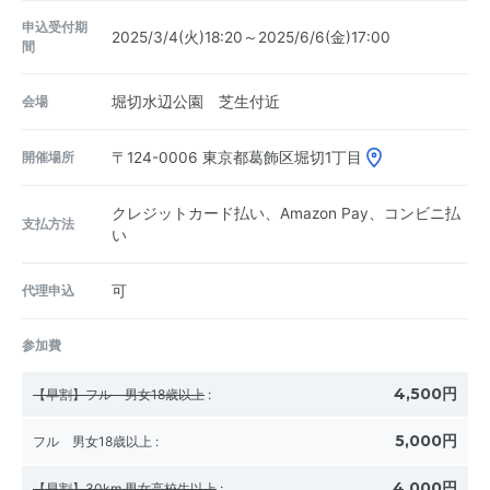
申込受付期
2025/3/4(火)18:20～2025/6/6(金)17:00
間
会場
堀切水辺公園 芝生付近
開催場所
〒124-0006
東京都葛飾区堀切1丁目
クレジットカード払い、Amazon Pay、コンビニ払
支払方法
い
代理申込
可
参加費
4,500円
【早割】フル 男女18歳以上
:
5,000円
フル 男女18歳以上
:
4,000円
【早割】30km 男女高校生以上
: