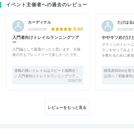
イベント主催者への過去のレビュー
カーディナル
たけはる
5.00
2026/07/13
2026/06/
入門者向けトレイルランニングツア
ややキツめだけ
ー
マラソンのトレーニ
入門編として最適だったと思います。主催
ランをやってみよう
者の方もフレンドリーで楽しかったです。
を教わるために参加
道幅の狭いトレイルはスピード感満点！
標高差650mを登
／入門者向けトレイルランニングツア…
山頂へ！初級者向
2026/7/8
レビューをもっと見る