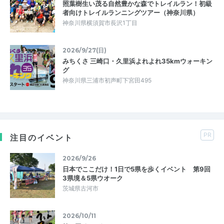
照葉樹生い茂る自然豊かな森でトレイルラン！初級
者向けトレイルランニングツアー（神奈川県）
神奈川県横須賀市長沢1丁目
2026/9/27(日)
みちくさ 三崎口・久里浜よれよれ35kmウォーキン
グ
神奈川県三浦市初声町下宮田495
PR
注目のイベント
2026/9/26
日本でここだけ！1日で5県を歩くイベント 第9回
3県境＆5県ウオーク
茨城県古河市
2026/10/11