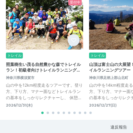
受付中
トレイル
トレイル
照葉樹生い茂る自然豊かな森でトレイル
山頂は富士山の大展望
ラン！初級者向けトレイルランニング…
イルランニングツアー
神奈川県横須賀市
神奈川県足柄上郡山北町
山の中を12km程度走るツアーです。登り
山の中を14km程度走
方、下り方、マナー面などトレイルラン
方、下り方、マナー面
の基本をしっかりレクチャーし、 休憩…
の基本をしっかりレクチ
2026/12/31(木)
2026/12/27(日)
違反報告