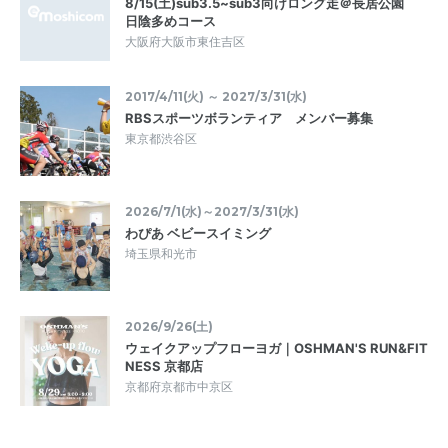
8/15(土)sub3.5~sub3向けロング走＠長居公園
日陰多めコース
大阪府大阪市東住吉区
2017/4/11(火) ～ 2027/3/31(水)
RBSスポーツボランティア メンバー募集
東京都渋谷区
2026/7/1(水)～2027/3/31(水)
わぴあ ベビースイミング
埼玉県和光市
2026/9/26(土)
ウェイクアップフローヨガ｜OSHMAN'S RUN&FIT
NESS 京都店
京都府京都市中京区