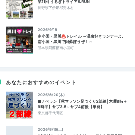
第11回 うるぎトライアルRUN
長野県下伊那郡売木村
2026/9/18
南小国・黒川♨トレイル ～温泉好きランナーよ、
南小国・黒川で阿蘇ぼうぜ！～
熊本県阿蘇郡南小国町
あなたにおすすめのイベント
2026/8/20(木)
■ナベラン【秋マラソン足づくり2部練│木曜8時＋
9時半】サブ3.5～サブ4前後【単発】
東京都千代田区
2026/8/15(土)