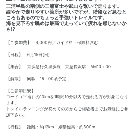
三浦半島の南側の三浦富士や武山を繋いで走ります。
緩やかで走りやすい箇所が多いですが、階段など急なと
ころもあるのでちょっと手強いトレイルです。
海を見下ろす眺めは最高で走っていて疲れを感じないか
も!?
【ご参加費】 4,000円／ガイド料・保険料含む
【日程】
6月15日(日)
【集合】 京浜急行久里浜線 京急長沢駅 AM10：00
【解散】 同駅 15：00頃予定
【ご参加目安】
ロード（平地）の10kmを1時間10分以内で走れる方が対象になり
ます。
トレイルランニングが初めての方からご経験者までお気軽にご参
加下さい。
【行程】 距離：約12km 累積標高：約600m