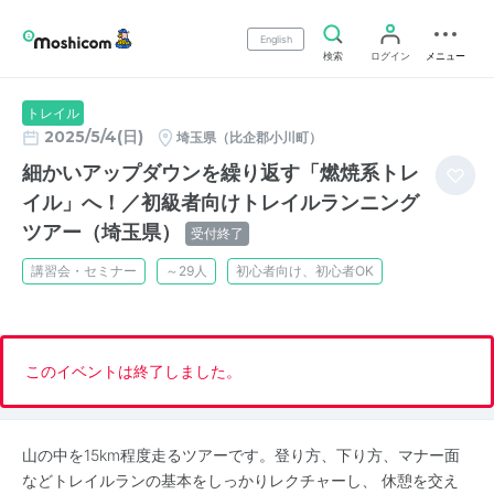
English
検索
ログイン
メニュー
トレイル
2025/5/4(日)
埼玉県（比企郡小川町）
細かいアップダウンを繰り返す「燃焼系トレ
イル」へ！／初級者向けトレイルランニング
ツアー（埼玉県）
受付終了
講習会・セミナー
～29人
初心者向け、初心者OK
このイベントは終了しました。
山の中を15km程度走るツアーです。登り方、下り方、マナー面
などトレイルランの基本をしっかりレクチャーし、 休憩を交え