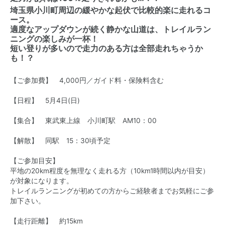
埼玉県小川町周辺の緩やかな起伏で比較的楽に走れるコ
ース。
適度なアップダウンが続く静かな山道は、トレイルラン
ニングの楽しみが一杯！
短い登りが多いので走力のある方は全部走れちゃうか
も！？
【ご参加費】 4,000円／ガイド料・保険料含む
【日程】
5月4日(日)
【集合】 東武東上線 小川町駅 AM10：00
【解散】 同駅 15：30頃予定
【ご参加目安】
平地の20km程度を無理なく走れる方（10km1時間以内が目安）
が対象になります。
トレイルランニングが初めての方からご経験者までお気軽にご参
加下さい。
【走行距離】 約15km