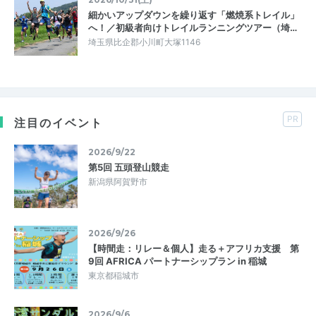
細かいアップダウンを繰り返す「燃焼系トレイル」
へ！／初級者向けトレイルランニングツアー（埼…
埼玉県比企郡小川町大塚1146
PR
注目のイベント
2026/9/22
第5回 五頭登山競走
新潟県阿賀野市
2026/9/26
【時間走：リレー＆個人】走る＋アフリカ支援 第
9回 AFRICA パートナーシップラン in 稲城
東京都稲城市
2026/9/6