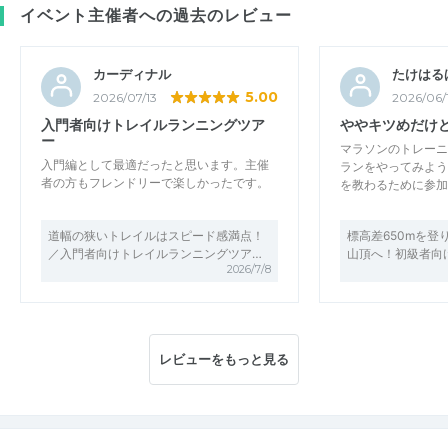
イベント主催者への過去のレビュー
カーディナル
たけはる
5.00
2026/07/13
2026/06/
入門者向けトレイルランニングツア
ややキツめだけ
ー
マラソンのトレーニ
入門編として最適だったと思います。主催
ランをやってみよう
者の方もフレンドリーで楽しかったです。
を教わるために参加
道幅の狭いトレイルはスピード感満点！
標高差650mを登
／入門者向けトレイルランニングツア…
山頂へ！初級者向
2026/7/8
レビューをもっと見る