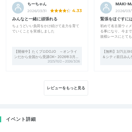
ちーちゃん
MAKI-M
4.33
2026/03/31
2026/03/
みんなと一緒に頑張れる
緊張をほぐすに
ちょうどいい負荷をかけ続けて走力を育て
初めて名古屋ウィメ
ていくことを実感しました
る事になり、今まで
規模レースにとても
【開催中】たくプロDOJO ～オンライ
【無料】3/7(土)
ンだから全国から受講OK~ 2026年3月…
＆シティ前日みん
2025/10/2～2026/3/26
レビューをもっと見る
イベント詳細