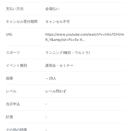
支払い方法
会場払い
キャンセル受付期間
キャンセル不可
URL
https://www.youtube.com/watch?v=hXo7DHVm
R_Y&amp;list=PLv5s-K...
スポーツ
ランニング(種目：ウルトラ)
イベント種別
講習会・セミナー
規模
～29人
レベル
レベル問わず
当日申込
-
計測
-
その他の特徴
-