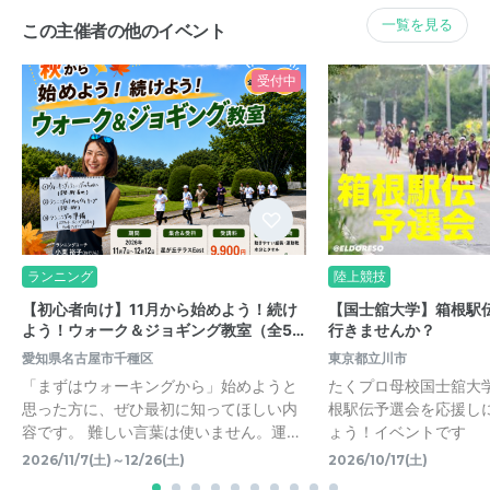
一覧を見る
この主催者の他のイベント
受付中
ランニング
陸上競技
【初心者向け】11月から始めよう！続け
【国士舘大学】箱根駅伝
よう！ウォーク＆ジョギング教室（全5…
行きませんか？
愛知県名古屋市千種区
東京都立川市
「まずはウォーキングから」始めようと
たくプロ母校国士舘大
思った方に、ぜひ最初に知ってほしい内
根駅伝予選会を応援し
容です。 難しい言葉は使いません。運…
ょう！イベントです
2026/11/7(土)～12/26(土)
2026/10/17(土)