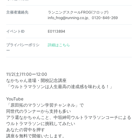
主催者連絡先
ランニングスクールFROG(フロッグ)
info_frog@running.co.jp、0120-846-269
イベントID
E0113894
プライバシーポリシ
詳細はこちら
ー
11/2(土)11:00ー12:00
なかちゃん道場・開校記念講座
「ウルトラマラソンは人生最高の達成感を味わえる！」
YouTube
「原田拓のマラソン学習チャンネル」で
同世代のランナーから支持も多い
アラ還なかちゃんこと、中垣紳司ウルトラマラソンコーチによる
ウルトラマラソンに挑戦してみたい
あなたの背中を押す
講座を無料で開催いたします。