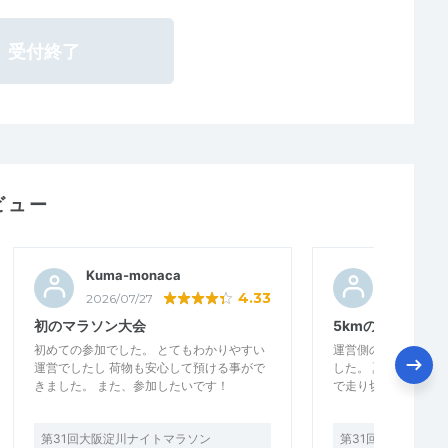
受付終了
ビュー
Kuma-monaca
カタカム
4.33
2026/07/27
2026/07/2
初のマラソン大会
5kmのペースラ
初めての参加でした。 とてもわかりやすい
運営側の熱意と気配
運営でしたし 荷物も安心して預ける事がで
した。 夏場は5km
きました。 また、参加したいです！
で走り切れるかの挑戦
第31回大阪淀川ナイトマラソン
第31回大阪淀川ナ