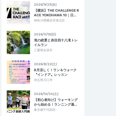
2026/9/23(水)
【横浜】THE CHALLENGE R
ACE YOKOHAMA 10｜日…
神奈川県横浜市港北区
2026/11/15(日)
滝の絶景と赤目四十八滝トレ
イルラン
三重県名張市
2026/8/22(土)
8月涼しく！ラン＆ウォーク
ナ
マサマサマサ07
〝インドア〟レッスン
4.00
3.67
7
2026/07/27
埼玉県川口市
ンニング
暑い時の開催が嬉しい
りがありがたい大会で
距離わかりやすい。給水多い。
2026/10/24(土)
と決めて、狙いのペース
【初心者向け】ウォーキング
でした。 風は有難…
から始める！ランニング基…
東京都千代田区
イトマラソン
第31回大阪淀川ナイトマラソン