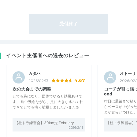
受付終了
イベント主催者への過去のレビュー
カタハ
オトーリ
4.67
2026/02/13
2026/02/
次の大会までの調整
コーチが引っ張
ood
とても為になり、団体でやると効果ありで
昨日は最後まで粘り
す。 途中残念ながら、足に大きな水ぶくれ
らペースが上がった
できてとても痛く離脱しましたが またあ…
とか食らいつけた。
【杜トラ練習会】30km走 February
【杜トラ練習会】30k
2026/2/11