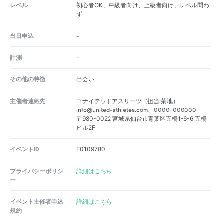
レベル
初心者OK、中級者向け、上級者向け、レベル問わ
ず
当日申込
-
計測
-
その他の特徴
出会い
主催者連絡先
ユナイテッドアスリーツ（担当:菊地）
info@united-athletes.com、0000-000000
〒980-0022 宮城県仙台市青葉区五橋1-6-6 五橋
ビル2F
イベントID
E0109780
プライバシーポリシ
詳細はこちら
ー
イベント主催者申込
詳細はこちら
規約