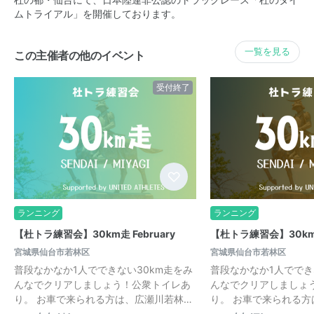
ムトライアル」を開催しております。
一覧を見る
この主催者の他のイベント
受付終了
ランニング
ランニング
【杜トラ練習会】30km走 February
【杜トラ練習会】30km走
宮城県仙台市若林区
宮城県仙台市若林区
普段なかなか1人でできない30km走をみ
普段なかなか1人ででき
んなでクリアしましょう！公衆トイレあ
んなでクリアしましょ
り。 お車で来られる方は、広瀬川若林…
り。 お車で来られる方