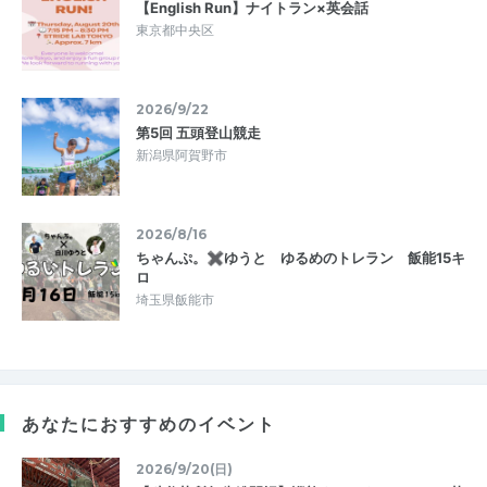
【English Run】ナイトラン×英会話
東京都中央区
2026/9/22
第5回 五頭登山競走
新潟県阿賀野市
2026/8/16
ちゃんぷ。✖ゆうと ゆるめのトレラン 飯能15キ
ロ
埼玉県飯能市
あなたにおすすめのイベント
2026/9/20(日)