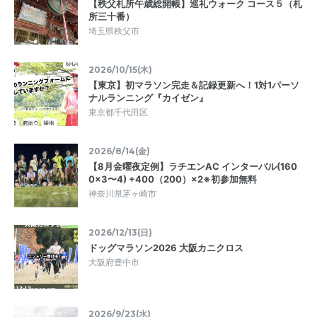
【秩父札所午歳総開帳】巡礼ウォーク コース５（札
所三十番）
埼玉県秩父市
2026/10/15(木)
【東京】初マラソン完走＆記録更新へ！1対1パーソ
ナルランニング『カイゼン』
東京都千代田区
2026/8/14(金)
【8月金曜夜定例】ラチエンAC インターバル(160
0×3〜4) +400（200）×2※初参加無料
神奈川県茅ヶ崎市
2026/12/13(日)
ドッグマラソン2026 大阪カニクロス
大阪府豊中市
2026/9/23(水)