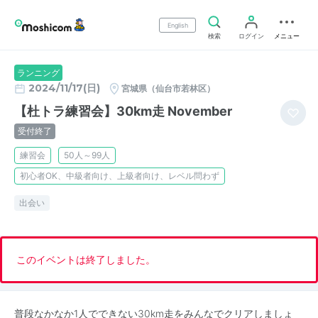
English
検索
ログイン
メニュー
ランニング
2024/11/17(日)
宮城県（仙台市若林区）
【杜トラ練習会】30km走 November
受付終了
練習会
50人～99人
初心者OK、中級者向け、上級者向け、レベル問わず
出会い
このイベントは終了しました。
普段なかなか1人でできない30km走をみんなでクリアしましょ