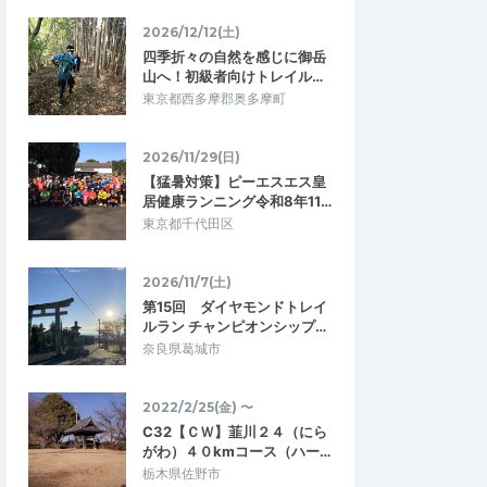
2026/12/12(土)
四季折々の自然を感じに御岳
山へ！初級者向けトレイル…
東京都西多摩郡奥多摩町
2026/11/29(日)
【猛暑対策】ピーエスエス皇
居健康ランニング令和8年11…
東京都千代田区
2026/11/7(土)
第15回 ダイヤモンドトレイ
ルラン チャンピオンシップ…
奈良県葛城市
2022/2/25(金) 〜
C32【ＣＷ】韮川２４（にら
がわ）４０kmコース（ハー…
栃木県佐野市