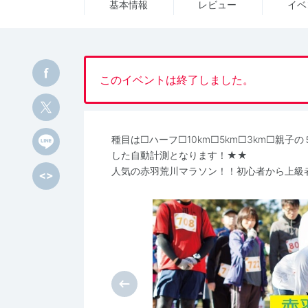
基本情報
レビュー
イベ
このイベントは終了しました。
種目は□ハーフ□10km□5km□3km□親
した自動計測となります！★★
人気の赤羽荒川マラソン！！初心者から上級