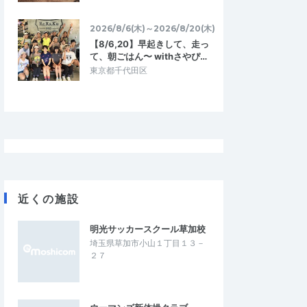
2026/8/6(木)～2026/8/20(木)
【8/6,20】早起きして、走っ
て、朝ごはん〜 withさやぴ…
東京都千代田区
0930
sasaki.yasuyuki0131@gmail.com
4.67
5.00
9
2026/07/27
会だと思った
酷暑のレースでメンタルを強くする
ィはとても良かったで
とても暑い日でハーフで3時間の制限時間内
で走りやすかったです。
に走ることは無理なので、受付時に10kmに
ったですが、そこは…
変更していただいたが、気持ちよく対応…
近くの施設
イトラン東大島小松川
第8回スポーツメイトラン新横浜鶴見川ハ
明光サッカースクール草加校
【計測チップ有り】
ーフマラソン【計測チップ有り】
埼玉県草加市小山１丁目１３－
2026/7/26
2026/7/25
２７