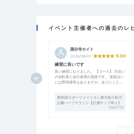
イベント主催者への過去のレ
国分寺カイト
5.00
2026/08/01
練習に良いです
良い練習になりました。 【コース】 川沿い
の自転車と歩行者用の道路です。 道路沿い
には野球場等もありますが、走りにくと…
第85回スポーツメイトラン東大島小松川
公園ハーフマラソン【計測チップ有り】
2026/7/26