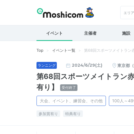
エリ
イベント
主催者
施設
Top
イベント一覧
第68回スポーツメイトラン
2024/6/29(土)
東京都（
ランニング
第68回スポーツメイトラン
有り】
受付終了
大会、イベント、練習会、その他
100人～4
参加賞有り
特典有り