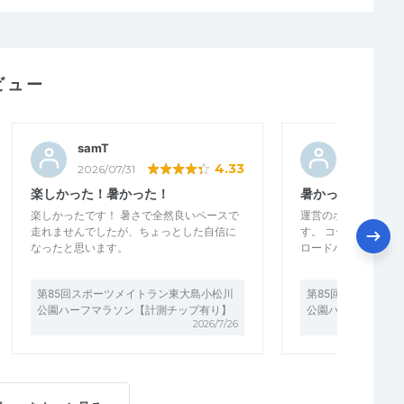
ビュー
samT
タカ2024
4.33
2026/07/31
2026/07/2
楽しかった！暑かった！
暑かったが良い大
楽しかったです！ 暑さで全然良いペースで
運営のホスピタリテ
走れませんでしたが、ちょっとした自信に
す。 コースも平坦
なったと思います。
ロードバイクが多か
第85回スポーツメイトラン東大島小松川
第85回スポーツメ
公園ハーフマラソン【計測チップ有り】
公園ハーフマラソン
2026/7/26