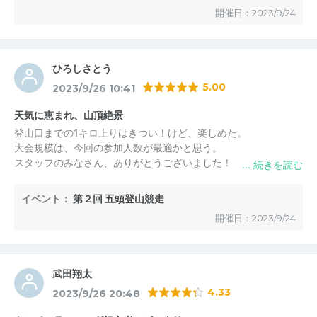
ていたスタッフの方には元気をもらいました。ちょっと暑くてキ
実行委員会
2023/10/2 09:31
開催日：2023/9/24
ツい登山競走でしたが久し振りに楽しかったです。こんな楽しい
大会はなかなかありません。一人参加を心配されているランナー
torikabu385 様
の方にはお勧めします。キッチンカーも嬉しかったです。
遠藤健太さんを始めスタッフの皆様には本当にありがとうござい
この度はご参加頂き、誠にありがとうございました。
ひろしさとう
ました。来年もエントリーしたいと思います。
5.00
2023/9/26 10:41
また、多くのお褒めの言葉も頂き、重ねてお礼申し上げま
す。
天気に恵まれ、山頂絶景
何よりも楽しんでいただけたことが本当に嬉しく思いま
登山口までの1キロ上りはきつい！けど、楽しめた。
す。
大会規模は、今回の参加人数が最適かと思う。
スタッフのみなさん、ありがとうございました！
実行委員の一人でもあります、遠藤ですが、今後、スカイ
ランニングだけでなく、山岳スキー競技(Ski Mountaineeri
ng: SKIMO）で冬季オリンピックを目指していますので是
イベント：
第２回 五頭登山競走
五頭スカイランニング実行委員会
からの返信
非、応援して下さい!!
2023/9/29 15:44
開催日：2023/9/24
ひろしさとう 様
また、来年お会いできるのを楽しみにしております。
この度はご参加頂き、誠にありがとうございました。
実行委員会
武田翔太
「最初の１キロがきつい」という方が多くいらっしゃいま
4.33
2023/9/26 20:48
したが、運営側としては最高の誉め言葉です笑