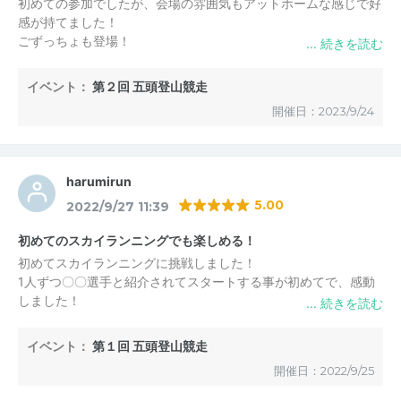
初めての参加でしたが、会場の雰囲気もアットホームな感じで好
また是非ご参加頂けたら嬉しいです。
感が持てました！
ごずっちょも登場！
キッチンカーのホットサンドも美味しいし、エイドで飲ませてい
五頭スカイランニング実行委員会
ただいたしそっ娘ちゃんジュースも最高でした！
イベント：
第２回 五頭登山競走
五頭スカイランニング実行委員会
からの返信
レースもヴァーティカルは初めてでしたが、めっちゃ楽しかった
2023/9/29 15:26
開催日：2023/9/24
です！
天気にも恵まれて山頂の景色はとにかく最高でした！
ラルフローレン 様
ぜひまた来年も出たいと思います！
ありがとうございました！
この度はご参加頂き、誠にありがとうございました。
harumirun
楽しんで頂けたようで本当に嬉しいです！
5.00
2022/9/27 11:39
また来年、お会いできることを楽しみにしております。
初めてのスカイランニングでも楽しめる！
五頭スカイランニング実行委員会
初めてスカイランニングに挑戦しました！
1人ずつ〇〇選手と紹介されてスタートする事が初めてで、感動
しました！
全て走り切るのは初心者にはかなり厳しいコースですが、下りは
イベント：
第１回 五頭登山競走
五頭スカイランニング実行委員会
からの返信
走り、自分の腕と足で高い段差を登り進んで行く事で、心も体も
2022/10/8 16:09
開催日：2022/9/25
強くなれた気がしました！
五頭山の自然を五感で感じ、楽しむ事ができました。
harumirun 様