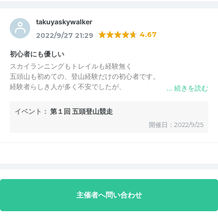
初めてのスカイランニングが第1回五頭登山競走大会で良かっ
お忙しい中、投稿頂きありがとうございます。
takuyaskywalker
た！毎回挑戦できるように練習を続けていきたいと思います！
4.67
2022/9/27 21:29
「感動」や「楽しい」というお言葉が聞けて本当に嬉しい
スカイランニングの楽しさを教えて頂きました！
です。
初心者にも優しい
ありがとうございました。
全てが報われました（笑）
スカイランニングもトレイルも経験無く
五頭山も初めての、登山経験だけの初心者です。
来年も楽しんで頂けるような大会を開催できるよう準備し
経験者らしき人が多く不安でしたが、
ていきたいと思います。
主催者側のサポートもあり、完走出来ました。
また、来年も参加します。
この度は本当にありがとうございました！
イベント：
第１回 五頭登山競走
五頭スカイランニング実行委員会
からの返信
出来れば、年に2回くらい開催して欲しいです。
2022/10/8 13:23
開催日：2022/9/25
最高に楽しかったです。
takuyaskywalker 様
お忙しい中、投稿頂きありがとうございます。
「最高に楽しかった」と本当に嬉しいお言葉、ありがとう
ございます。
年に2回はなかなか難しいですが（笑）、来年も開催に向
主催者へ問い合わせ
けて準備をすすめていきたいと思います。
また、お会いできることを楽しみにしております！