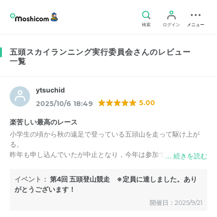
検索
ログイン
メニュー
五頭スカイランニング実行委員会さんのレビュー
一覧
ytsuchid
5.00
2025/10/6 18:49
楽苦しい最高のレース
小学生の頃から秋の遠足で登っている五頭山を走って駆け上が
る。
昨年も申し込んでいたが中止となり，今年は参加できてよかっ
た。
楽苦しい最高のレースでした。参加料金も安く，参加賞も豪華。
イベント：
第4回 五頭登山競走 ※定員に達しました。あり
また来年も参加したい。
がとうございます！
開催日：2025/9/21
※閉会式の抽選会について，宿泊券やお米，メロン等は
今回のような抽選方式でもよいと思いますが，