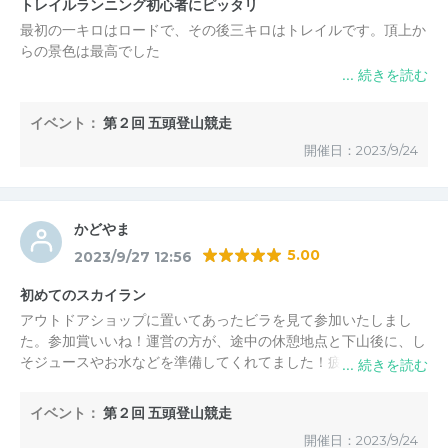
トレイルランニング初心者にピッタリ
私たちも参加人数については会場、登山道等含め検討して
最初の一キロはロードで、その後三キロはトレイルです。頂上か
まいります。
らの景色は最高でした
また来年、お会いできるのを楽しみにしております。
イベント：
第２回 五頭登山競走
五頭スカイランニング実行委員会
からの返信
五頭スカイランニング実行委員会
2023/9/29 15:36
開催日：2023/9/24
武田 様
この度はご参加頂き、誠にありがとうございました。
かどやま
武田様にとっては少し物足りない距離でしたでしょうか？
5.00
2023/9/27 12:56
笑
初めてのスカイラン
当日は秋晴れの中、ゴールからの景色は素晴らしかったと
アウトドアショップに置いてあったビラを見て参加いたしまし
思います。
た。参加賞いいね！運営の方が、途中の休憩地点と下山後に、し
そジュースやお水などを準備してくれてました！疲れた体にしそ
また来年、機会がございましたら是非ご参加くださいま
ジュースは最高でした。
せ。
イベント：
第２回 五頭登山競走
五頭スカイランニング実行委員会
からの返信
2023/9/29 15:33
開催日：2023/9/24