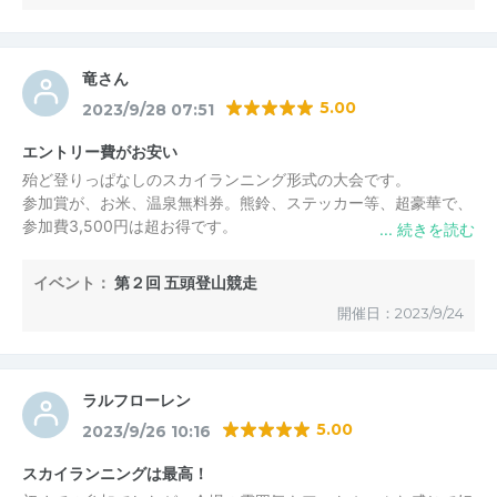
五頭スカイランニング実行委員会
かどやま 様
この度はご参加頂き、また、お忙しい中レビューも投稿頂
竜さん
き、誠にありがとうございました。
5.00
2023/9/28 07:51
参加賞は地元のものにこだわり、「しそっ娘ちゃん」ジュ
ースはもはや大会の名物になりつつありますｗ
エントリー費がお安い
殆ど登りっぱなしのスカイランニング形式の大会です。
来年も皆様に楽しんで頂ける大会になるよう、準備をすす
参加賞が、お米、温泉無料券。熊鈴、ステッカー等、超豪華で、
めていきたいと思います。
参加費3,500円は超お得です。
ご参加お待ちしております！
晴れ渡った秋空の元、爽やかな汗を流しました。
イベント：
第２回 五頭登山競走
五頭スカイランニング実行委員会
からの返信
五頭スカイランニング実行委員会
2023/9/29 15:29
開催日：2023/9/24
竜さん 様
この度はご参加頂き、誠にありがとうございました。
ラルフローレン
参加賞は全て地元のものにこだわって用意しました！特に
5.00
2023/9/26 10:16
熊鈴は今大会に間に合わせて作って頂いたものですｗ
スカイランニングは最高！
当日はゴールからの景色も素晴らしかったと思います。