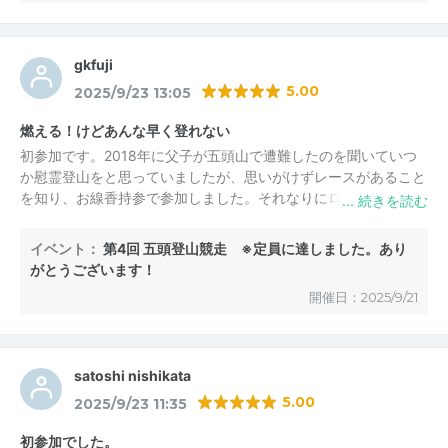
gkfuji
5.00
2025/9/23 13:05
燃える！けどあんな早く登れない
初参加です。2018年に父子が五頭山で遭難したのを聞いていつ
か慰霊登山をと思っていましたが、思いがけずレースがあること
を知り、お線香持参で参加しました。それなりにロードで鍛えて
きましたが、ほかのみなさんが早すぎてとても敵わない。スカイ
ランニングもどえらい世界ですね。
イベント：
第4回 五頭登山競走 ※定員に達しました。あり
運営はスムース、参加者も多すぎず、で快適でした。長生館の無
がとうございます！
料券もうれしい。招待選手の上田さんと話せたのもよかった。ま
開催日：2025/9/21
た参加したいと思います。
satoshi nishikata
5.00
2025/9/23 11:35
初参加でした。