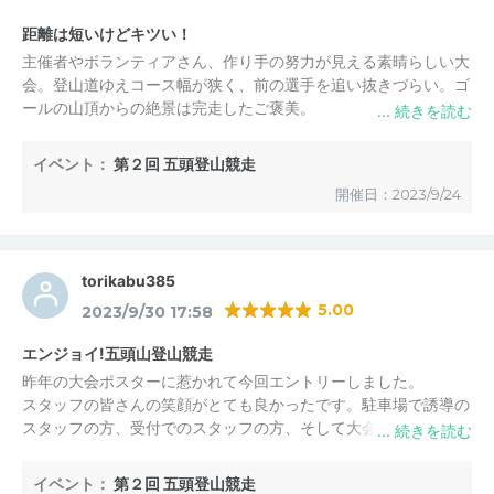
距離は短いけどキツい！
主催者やボランティアさん、作り手の努力が見える素晴らしい大
会。登山道ゆえコース幅が狭く、前の選手を追い抜きづらい。ゴ
ールの山頂からの絶景は完走したご褒美。
イベント：
第２回 五頭登山競走
五頭スカイランニング実行委員会
からの返信
2023/10/2 09:34
開催日：2023/9/24
ラデューム 様
昨年に引き続き、今回もご参加頂き、誠にありがとうござ
torikabu385
いました。
5.00
2023/9/30 17:58
「距離は短いけどキツい！」は私たち実行委員会にとって
最高の誉め言葉です笑
エンジョイ!五頭山登山競走
今大会、天気にも恵まれ、ゴールからの景色は素晴らしか
昨年の大会ポスターに惹かれて今回エントリーしました。
ったと思います。
スタッフの皆さんの笑顔がとても良かったです。駐車場で誘導の
スタッフの方、受付でのスタッフの方、そして大会進行の遠藤健
また、来年のご参加、お待ちしております。
太さん、全てのスタッフの方々の対応に感謝しています。一人参
加の私でも楽しく大会参加が出来ました。大会コースに配置され
イベント：
第２回 五頭登山競走
五頭スカイランニング実行委員会
からの返信