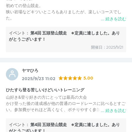
初めての登山競走。
狭い岩場などキツいところもありましたが、楽しいコースでし
た。
エイド等の賑やかなスタッフさんに励まされ、なんとか完走でき
ました。
イベント：
第4回 五頭登山競走 ※定員に達しました。あり
来年も出ます。
がとうございます！
甘酒、美味しくいただきました。
開催日：2025/9/21
ヤマひろ
5.00
2025/9/23 11:02
ひたすら登る苦しいけどいいトレーニング
山好き&登り好きの方にとっては最高の大会
かけ登った後の達成感が他の普通のロードレースに比べるとすご
い。参加費がそれほど高くなく、ポチりやすく参加賞も満足。大
会終了後、参加賞に含まれてる長生館温泉無料券(それだけで千
円)でラジウム温泉につかれるのも最高です。
イベント：
第4回 五頭登山競走 ※定員に達しました。あり
がとうございます！