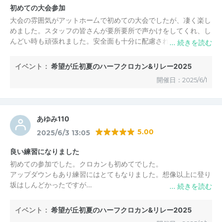
初めての大会参加
大会の雰囲気がアットホー厶で初めての大会でしたが、凄く楽し
めました。スタッフの皆さんが要所要所で声かけをしてくれ、し
んどい時も頑張れました。安全面も十分に配慮されているので、
初心者にはもってこいの大会だと思います。走り終わった後の準
備して頂いている、ラッシー＆ナンサンドはとっても美味しかっ
イベント：
希望が丘初夏のハーフクロカン&リレー2025
たですよ～。
開催日：2025/6/1
あゆみ110
5.00
2025/6/3 13:05
良い練習になりました
初めての参加でした。クロカンも初めてでした。
アップダウンもあり練習にはとてもなりました。想像以上に登り
坂はしんどかったですが…
カレーは注文しなかったけど、お昼ごはんがついてたのも 運営
もとても満足です。
イベント：
希望が丘初夏のハーフクロカン&リレー2025
公園が充実してて気持ちよく走れました。