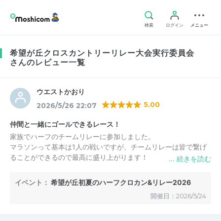
検索
ログイン
メニュー
希望が丘クロスカントリーリレー大会実行委員会
さんのレビュー一覧
ウエストかおり
5.00
2026/5/26 22:07
仲間と一緒にゴールできるレース！
家族でハーフのチームリレーに参加しました。
マラソンって基本は1人の戦いですが、チームリレーは皆で繋げ
ることができるので最高に盛り上がります！
運営スタッフの方々の声かけにも元気をもらいました。ありがと
うございます！
イベント：
希望が丘初夏のハーフクロカン&リレー2026
子ども達もすごく有意義な時間を過ごせたようで、来年も出たい
開催日：2026/5/24
と言うほどでした。