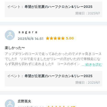
の中で走ることができました。
イベント：
希望が丘初夏のハーフクロカン&リレー2025
周回を重ねるにつれ、中盤の登りがきつく感じましたが、難所は
開催日：2025/6/1
そこだけで、参加者の数も多すぎないため、自分のペースで楽し
めるイベントでした。曇り空のおかげで暑くならず、レース後に
は美味しいカレーを味わうことができました。
さらに、コース脇の芝生エリアにはテーブルやチェアを置けるス
ｓａｇａｒａ
ペースがあり、レース後もゆっくり過ごせました。駐車場も広
5.00
2025/6/6 14:51
く、十分な台数の車が停められそうです。
楽しかった〜
アップダウンのコースで走ってみたかったのでメチャ良きコース
でした!! ソロで走りましたがリレーの方がいたので単独走にな
らず気持ち切れずに走れました!! コースのポイントにスタッフ
の方がいらっしゃり応援して下さったので最後まで頑張れまし
た!! また参加したいです!!
イベント：
希望が丘初夏のハーフクロカン&リレー2025
開催日：2025/6/1
庄野英夫