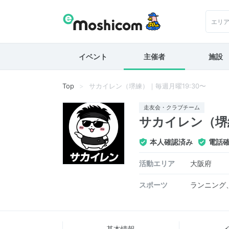
エリ
イベント
主催者
施設
Top
サカイレン（堺練）｜毎週月曜19:30〜
走友会・クラブチーム
サカイレン（堺練
本人確認済み
電話
活動エリア
大阪府
スポーツ
ランニング
基本情報