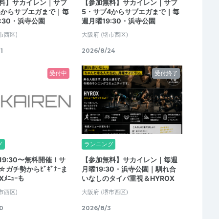
料】サカイレン｜サブ
【参加無料】サカイレン｜サブ
4からサブエガまで｜毎
5・サブ4からサブエガまで｜毎
:30・浜寺公園
週月曜19:30・浜寺公園
市西区)
大阪府
(堺市西区)
1
2026/8/24
受付中
受付終了
グ
ランニング
19:30〜無料開催！サ
【参加無料】サカイレン｜毎週
ガチ勢からﾋﾞｷﾞﾅｰま
月曜19:30・浜寺公園｜馴れ合
Xﾒﾆｭｰも
いなしのタイパ重視＆HYROX
市西区)
大阪府
(堺市西区)
0
2026/8/3