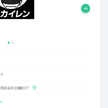
ス
堺市西区浜寺公園町2丁
m