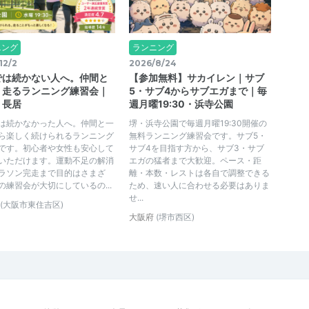
ニング
ランニング
12/2
2026/8/24
では続かない人へ。仲間と
【参加無料】サカイレン｜サブ
く走るランニング練習会｜
5・サブ4からサブエガまで｜毎
・長居
週月曜19:30・浜寺公園
は続かなかった人へ。仲間と一
堺・浜寺公園で毎週月曜19:30開催の
ら楽しく続けられるランニング
無料ランニング練習会です。サブ5・
です。初心者や女性も安心して
サブ4を目指す方から、サブ3・サブ
いただけます。運動不足の解消
エガの猛者まで大歓迎。ペース・距
ラソン完走まで目的はさまざ
離・本数・レストは各自で調整できる
の練習会が大切にしているの...
ため、速い人に合わせる必要はありま
せ...
(大阪市東住吉区)
大阪府
(堺市西区)