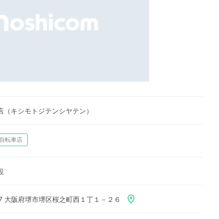
店（キシモトジテンシヤテン）
自転車店
設
927 大阪府堺市堺区桜之町西１丁１－２６