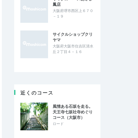
鳳店
大阪府堺市西区上６７０
－１９
サイクルショップクリ
ヤマ
大阪府大阪市住吉区清水
丘２丁目４－１６
近くのコース
風情ある石坂を走る。
天王寺七坂社寺めぐり
コース（大阪市）
ロード