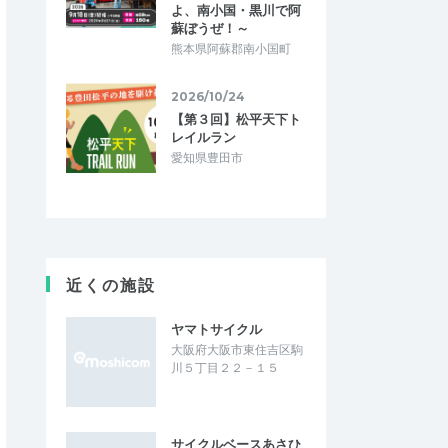
よ、南小国・黒川で阿
蘇ぼうぜ！～
熊本県阿蘇郡南小国町
2026/10/24
【第３回】松平天下ト
レイルラン
愛知県豊田市
近くの施設
ヤマトサイクル
大阪府大阪市東住吉区駒
川５丁目２２－１５
サイクルベースあさひ