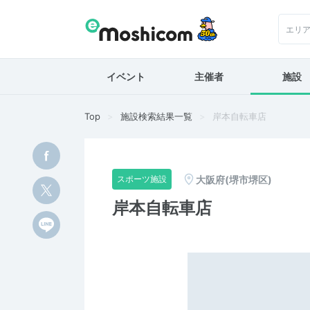
エリ
イベント
主催者
施設
Top
施設検索結果一覧
岸本自転車店
大阪府(堺市堺区)
スポーツ施設
岸本自転車店