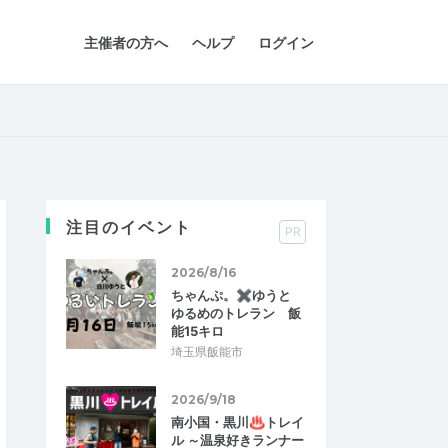
主催者の方へ
ヘルプ
ログイン
注目のイベント
PR
2026/8/16
ちゃんぷ。✖ゆうと
ゆるめのトレラン 飯
能15キロ
埼玉県飯能市
2026/9/18
南小国・黒川♨トレイ
ル ～温泉好きランナー