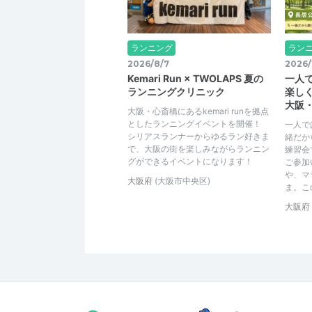
ランニング
ラン
2026/8/7
2026/
Kemari Run × TWOLAPS 夏の
一人
ランニングクリニック
楽し
大阪
大阪・心斎橋にあるkemari runを拠点
としたランニングイベントを開催！
一人で
シリアスランナーからゆるラン好きま
緒だか
で、大阪の街を楽しみながらランニン
練習会
グができるイベントになります！
ご参加
や、マ
大阪府
(大阪市中央区)
ま。こ
大阪府