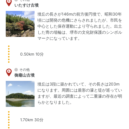
いたすけ古墳
墳丘の長さが146mの前方後円墳で、昭和30年
頃には開発の危機にさらされましたが、市民を
中心とした保存運動により守られました。出土
した冑の埴輪は、堺市の文化財保護のシンボル
マークになっています。
0.50km 10分
その他
御廟山古墳
墳丘は3段に築かれていて、その長さは203m
になります。周囲には盾形の濠と堤が巡ってい
ますが、最近の調査によって二重濠の存在が明
らかとなりました。
1.70km 30分