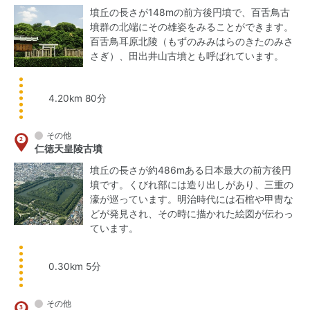
墳丘の長さが148mの前方後円墳で、百舌鳥古
墳群の北端にその雄姿をみることができます。
百舌鳥耳原北陵（もずのみみはらのきたのみさ
さぎ）、田出井山古墳とも呼ばれています。
4.20km 80分
その他
仁徳天皇陵古墳
墳丘の長さが約486mある日本最大の前方後円
墳です。くびれ部には造り出しがあり、三重の
濠が巡っています。明治時代には石棺や甲冑な
どが発見され、その時に描かれた絵図が伝わっ
ています。
0.30km 5分
その他