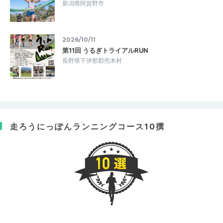
新潟県阿賀野市
2026/10/11
第11回 うるぎトライアルRUN
長野県下伊那郡売木村
走ろうにっぽん
ランニングコース10撰