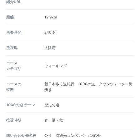
紹介URL
距離
12.9km
所要時間
240 分
所在地
大阪府
コース
ウォーキング
カテゴリ
コースの
新日本歩く道紀行 1000の道、タウンウォーク・街
特徴
歩き
1000の道 テーマ
歴史の道
推奨時期
春・夏・秋
問い合わせ先名称
公社 堺観光コンベンション協会