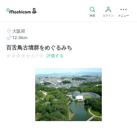
検索
ログイン
メニュー
大阪府
12.9km
百舌鳥古墳群をめぐるみち
未評価
評価する