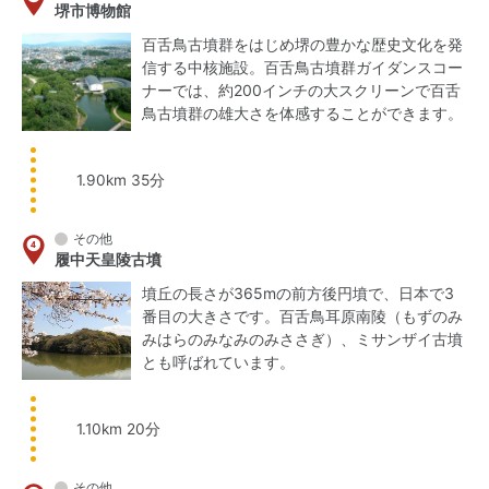
堺市博物館
百舌鳥古墳群をはじめ堺の豊かな歴史文化を発
信する中核施設。百舌鳥古墳群ガイダンスコー
ナーでは、約200インチの大スクリーンで百舌
鳥古墳群の雄大さを体感することができます。
1.90km 35分
その他
履中天皇陵古墳
墳丘の長さが365mの前方後円墳で、日本で3
番目の大きさです。百舌鳥耳原南陵（もずのみ
みはらのみなみのみささぎ）、ミサンザイ古墳
とも呼ばれています。
1.10km 20分
その他