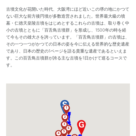
古墳文化が花開いた時代、大阪湾にほど近いこの堺の地にかつて
ない巨大な前方後円墳が多数造営されました。世界最大級の墳
墓・仁徳天皇陵古墳をはじめとするこれらの古墳は、取り巻く中
小の古墳とともに「百舌鳥古墳群」を形成し、1500年の時を経
て今もその雄大さを誇っています。「百舌鳥古墳群」の古墳は、
その一つ一つがかつての日本の姿を今に伝える世界的な歴史遺産
であり、日本の歴史の1ページを語る貴重な遺産であるといえま
す。この百舌鳥古墳群が誇る主な古墳を1日かけて巡るコースで
す。