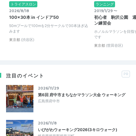
トライアスロン
ランニング
2026/8/18
2019/1/29 〜
100×30本 in インドア50
初心者 駒沢公園 
ン練習会
50mプールで100mを2分サークルで30本泳ぎ込
みます
ホノルルマラソンを目指
です
東京都
(渋谷区)
東京都
(世田谷区)
PR
注目のイベント
2026/11/29
第6回 府中市まちなかマラソン大会 ウォーキング
広島県府中市
2026/11/8
いびがわウォーキング2026(3キロウォーク)
岐阜県揖斐郡揖斐川町