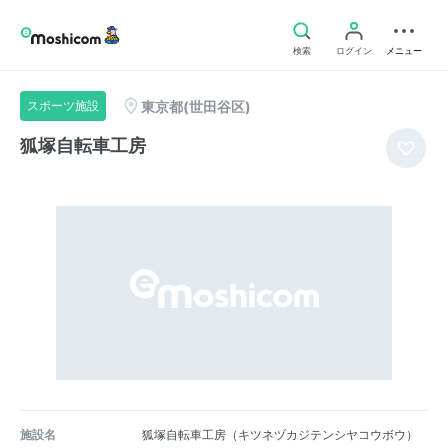
検索
ログイン
メニュー
東京都(世田谷区)
スポーツ施設
狐塚自転車工房
施設名
狐塚自転車工房（キツネヅカジテンシヤコウボウ）