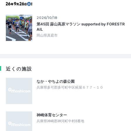
2026/10/18
第45回 蒜山高原マラソン supported by FORESTR
AIL
岡山県真庭市
近くの施設
なか・やちよの森公園
兵庫県多可郡多可町中区糀屋６７７－１０
神崎体育センター
兵庫県神崎郡神河町中村8番地