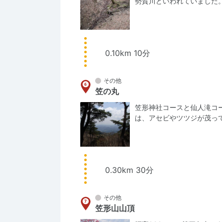
勢賀川といわれていました
0.10km 10分
その他
笠の丸
笠形神社コースと仙人滝コ
は、アセビやツツジが茂っ
0.30km 30分
その他
笠形山山頂