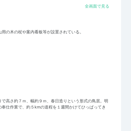
全画面で見る
山用の木の杖や案内看板等が設置されている。
りで高さ約７ｍ、幅約９ｍ、春日造りという形式の鳥居。明
の奉仕作業で、約５kmの道程を１週間かけてひっぱってき