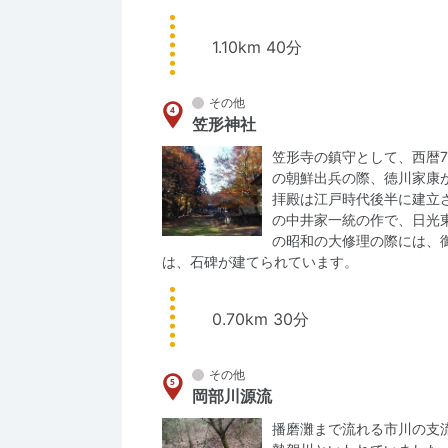
1.10km 40分
その他
笠形神社
笠形寺の鎮守として、西暦
の朝鮮出兵の際、徳川家康
拝殿は江戸時代後半に建立
の中井家一統の作で、日光
の昭和の大修理の際には、
は、石碑が建てられています。
0.70km 30分
その他
岡部川源流
播磨灘まで流れる市川の支