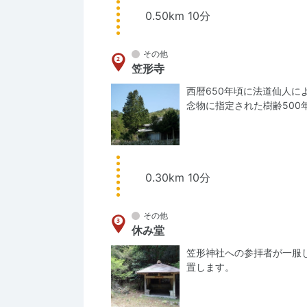
0.50km 10分
その他
笠形寺
西暦650年頃に法道仙人
念物に指定された樹齢500
0.30km 10分
その他
休み堂
笠形神社への参拝者が一服
置します。