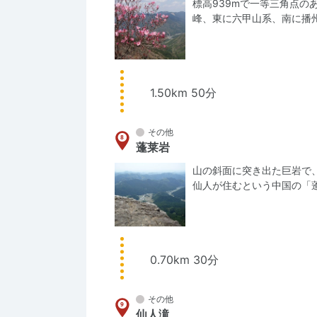
標高939mで一等三角点
峰、東に六甲山系、南に播
1.50km 50分
その他
蓬莱岩
山の斜面に突き出た巨岩で
仙人が住むという中国の「
0.70km 30分
その他
仙人滝