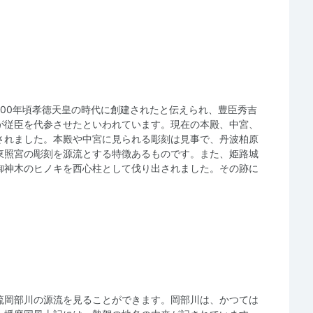
700年頃孝徳天皇の時代に創建されたと伝えられ、豊臣秀吉
が従臣を代参させたといわれています。現在の本殿、中宮、
されました。本殿や中宮に見られる彫刻は見事で、丹波柏原
東照宮の彫刻を源流とする特徴あるものです。また、姫路城
御神木のヒノキを西心柱として伐り出されました。その跡に
流岡部川の源流を見ることができます。岡部川は、かつては