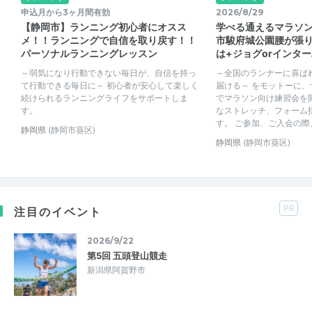
申込月から3ヶ月間有効
2026/8/29
【静岡市】ランニング初心者にオスス
学べる通えるマラソン
メ！！ランニングで自信を取り戻す！！
市駿府城公園腰が張
パーソナルランニングレッスン
は+ジョグorインタ
～弱気になり行動できない毎日が、自信を持っ
～全国のランナーに喜ば
て行動できる毎日に～ 初心者が安心して楽しく
届ける～ をモットーに
続けられるランニングライフをサポートしま
でマラソン向け練習会を
す。
なストレッチ、フォーム
す。 ご参加、ご入会の際、
静岡県
(静岡市葵区)
静岡県
(静岡市葵区)
PR
注目のイベント
2026/9/22
第5回 五頭登山競走
新潟県阿賀野市