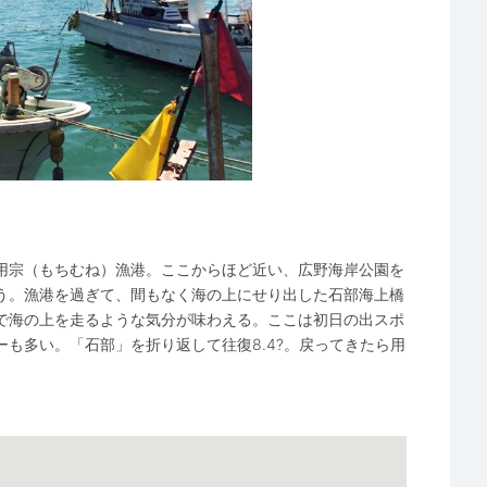
用宗（もちむね）漁港。ここからほど近い、広野海岸公園を
う。漁港を過ぎて、間もなく海の上にせり出した石部海上橋
で海の上を走るような気分が味わえる。ここは初日の出スポ
も多い。「石部」を折り返して往復8.4?。戻ってきたら用