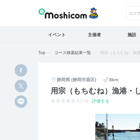
エリ
イベント
主催者
施設
Top
コース検索結果一覧
用宗（もちむね）漁
静岡県
(静岡市葵区)
8km
用宗（もちむね）漁港・
未評価
評価する