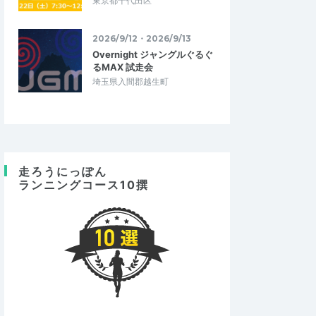
東京都千代田区
2026/9/12・2026/9/13
Overnight ジャングルぐるぐ
るMAX 試走会
埼玉県入間郡越生町
走ろうにっぽん
ランニングコース10撰