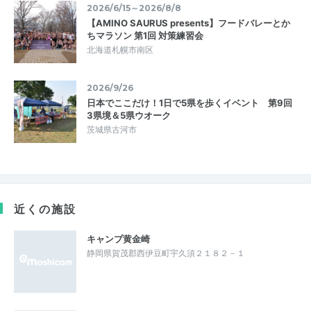
2026/6/15～2026/8/8
【AMINO SAURUS presents】フードバレーとか
ちマラソン 第1回 対策練習会
北海道札幌市南区
2026/9/26
日本でここだけ！1日で5県を歩くイベント 第9回
3県境＆5県ウオーク
茨城県古河市
近くの施設
キャンプ黄金崎
静岡県賀茂郡西伊豆町宇久須２１８２－１