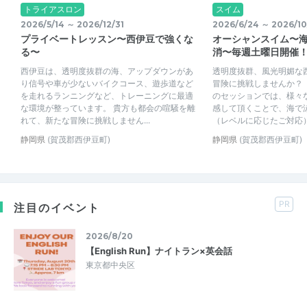
トライアスロン
スイム
2026/5/14 ～ 2026/12/31
2026/6/24 ～ 2026/10
プライベートレッスン〜西伊豆で強くな
オーシャンスイム〜
る〜
消〜毎週土曜日開催
西伊豆は、透明度抜群の海、アップダウンがあ
透明度抜群、風光明媚な
り信号や車が少ないバイクコース、遊歩道など
冒険に挑戦しませんか？ 
を走れるランニングなど、トレーニングに最適
のセッションでは、様々
な環境が整っています。 貴方も都会の喧騒を離
感して頂くことで、海で
れて、新たな冒険に挑戦しません...
（レベルに応じたご対応）。
静岡県
(賀茂郡西伊豆町)
静岡県
(賀茂郡西伊豆町)
PR
注目のイベント
2026/8/20
【English Run】ナイトラン×英会話
東京都中央区