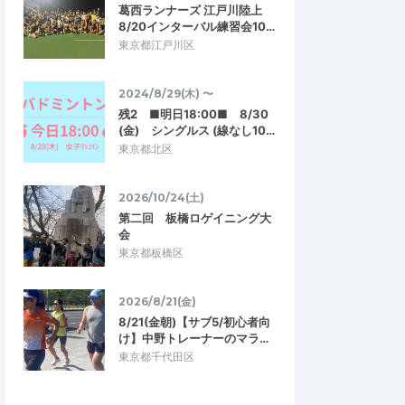
葛西ランナーズ 江戸川陸上
8/20インターバル練習会10…
東京都江戸川区
2024/8/29(木) 〜
残2 ■明日18:00■ 8/30
(金) シングルス (線なし10…
東京都北区
2026/10/24(土)
第二回 板橋ロゲイニング大
会
東京都板橋区
2026/8/21(金)
8/21(金朝)【サブ5/初心者向
け】中野トレーナーのマラ…
東京都千代田区