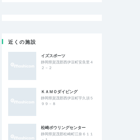
近くの施設
イズスポーツ
静岡県賀茂郡西伊豆町安良里４
２－２
ＫＡＭＯダイビング
静岡県賀茂郡西伊豆町宇久須５
９９－８
松崎ボウリングセンター
静岡県賀茂郡松崎町江奈６１１
－１