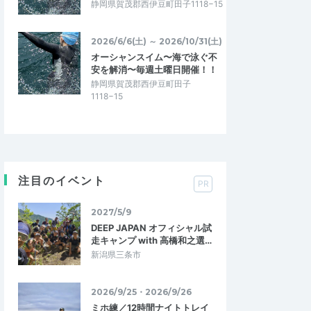
静岡県賀茂郡西伊豆町田子1118−15
2026/6/6(土) ～ 2026/10/31(土)
オーシャンスイム〜海で泳ぐ不
安を解消〜毎週土曜日開催！！
静岡県賀茂郡西伊豆町田子
1118−15
注目のイベント
PR
2027/5/9
DEEP JAPAN オフィシャル試
走キャンプ with 高橋和之選…
新潟県三条市
2026/9/25・2026/9/26
ミホ練／12時間ナイトトレイ