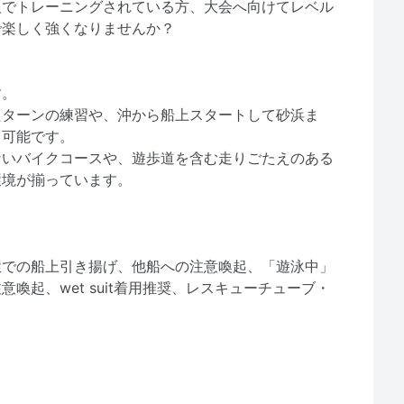
人でトレーニングされている方、大会へ向けてレベル
で楽しく強くなりませんか？
す。
たターンの練習や、沖から船上スタートして砂浜ま
も可能です。
ないバイクコースや、遊歩道を含む走りごたえのある
環境が揃っています。
環での船上引き揚げ、他船への注意喚起、「遊泳中」
喚起、wet suit着用推奨、レスキューチューブ・