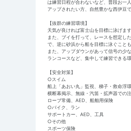
は練習日程が合わないなど、普段お一
アップされたい方、自然豊かな西伊豆
【抜群の練習環境】
天気が良ければ富士山を目標に泳げま
また、ブイを打って、レースを想定し
で、逆に砂浜から船を目標に泳ぐこと
また、アップダウンがあって信号の少
ランコースなど、集中して練習できる
【安全対策】
○スイム
船上「あおい丸」監視、梯子・救命浮
横断幕掲示、無線・汽笛・拡声器での注意
ローブ常備、AED、船舶用保険
○バイク、ラン
サポートカー、AED、工具
○その他
スポーツ保険