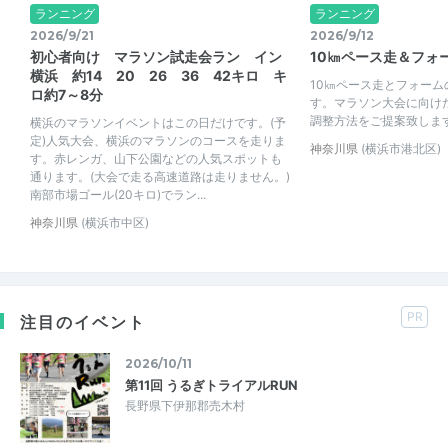
ランニング
ランニング
2026/9/21
2026/9/12
初心者向け マラソン試走会ラン イン
10㎞ペース走＆フォ
横浜 約14 20 26 36 42キロ キ
10㎞ペース走とフォー
ロ約7～8分
す。マラソン大会に向け
調整方法をご提案致しま
横浜のマラソンイベントはこの日だけです。(予
定)人気大会、横浜のマラソンのコースを走りま
神奈川県
(横浜市港北区)
す。赤レンガ、山下公園などの人気スポットも
通ります。(大会で走る高速道路は走りません。)
南部市場ゴール(20キロ)でラン...
神奈川県
(横浜市中区)
PR
注目のイベント
2026/10/11
第11回 うるぎトライアルRUN
長野県下伊那郡売木村