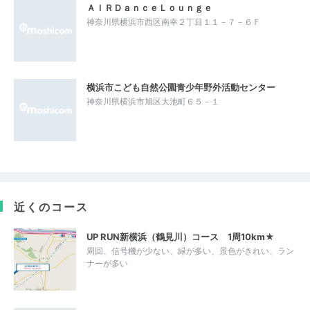
ＡＩＲＤａｎｃｅＬｏｕｎｇｅ
神奈川県横浜市西区南幸２丁目１１－７－６Ｆ
横浜市こども自然公園青少年野外活動センター
神奈川県横浜市旭区大池町６５－１
近くのコース
UP RUN新横浜（鶴見川）コース 1周10km★
周回、信号機が少ない、緑が多い、景色がきれい、ラン
ナーが多い