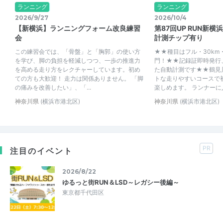
ランニング
ランニング
2026/9/27
2026/10/4
【新横浜】ランニングフォーム改良練習
第87回UP RUN新
会
計測チップ有り
この練習会では、「骨盤」と「胸郭」の使い方
★★種目はフル・30km・
を学び、脚の負担を軽減しつつ、一歩の推進力
門！★★記録証即時発行
を高める走り方をレクチャーしています。初め
た自動計測です★★鶴見
ての方も大歓迎！ 走力は関係ありません。 「脚
トな走りやすいコースで
の痛みを改善したい」、「...
楽しめます。 ランナーに人
神奈川県
(横浜市港北区)
神奈川県
(横浜市港北区)
PR
注目のイベント
2026/8/22
ゆるっと街RUN＆LSD～レガシー後編～
東京都千代田区