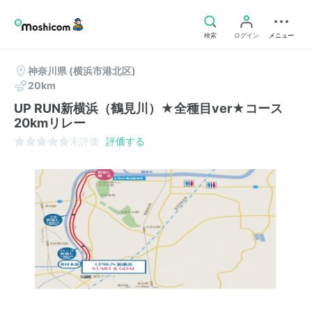
検索
ログイン
メニュー
神奈川県
(横浜市港北区)
20km
UP RUN新横浜（鶴見川）★全種目ver★コース
20kmリレー
未評価
評価する