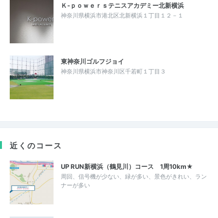
Ｋ‐ｐｏｗｅｒｓテニスアカデミー北新横浜
神奈川県横浜市港北区北新横浜１丁目１２－１
東神奈川ゴルフジョイ
神奈川県横浜市神奈川区千若町１丁目３
近くのコース
UP RUN新横浜（鶴見川）コース 1周10km★
周回、信号機が少ない、緑が多い、景色がきれい、ラン
ナーが多い