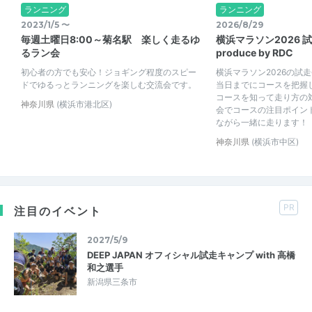
ランニング
ランニング
2023/1/5 〜
2026/8/29
毎週土曜日8:00～菊名駅 楽しく走るゆ
横浜マラソン2026 
るラン会
produce by RDC
初心者の方でも安心！ジョギング程度のスピー
横浜マラソン2026の試
ドでゆるっとランニングを楽しむ交流会です。
当日までにコースを把握
コースを知って走り方の
神奈川県
(横浜市港北区)
会でコースの注目ポイン
ながら一緒に走ります！
神奈川県
(横浜市中区)
PR
注目のイベント
2027/5/9
DEEP JAPAN オフィシャル試走キャンプ with 高橋
和之選手
新潟県三条市