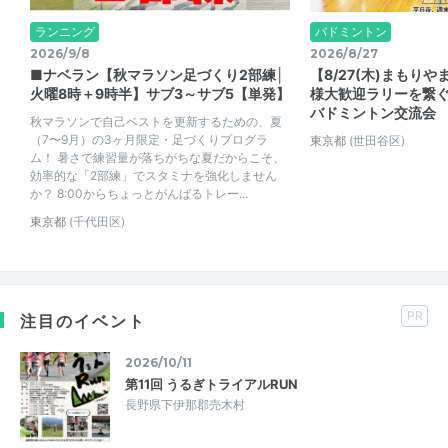
ランニング
バドミントン
2026/9/8
2026/8/27
■ナベラン【秋マラソン足づくり2部練│
【8/27(木)まもり
火曜8時＋9時半】サブ3～サブ5【単発】
様大歓迎ラリーを繋
バドミントン交流会
秋マラソンで自己ベストを更新するための、夏
（7〜9月）の3ヶ月限定・足づくりプログラ
東京都
(世田谷区)
ム！ 暑さで練習量が落ちがちな夏だからこそ、
効率的な「2部練」でスタミナを強化しません
か？ 8:00からちょっとがんばるトレー...
東京都
(千代田区)
PR
注目のイベント
2026/10/11
第11回 うるぎトライアルRUN
長野県下伊那郡売木村