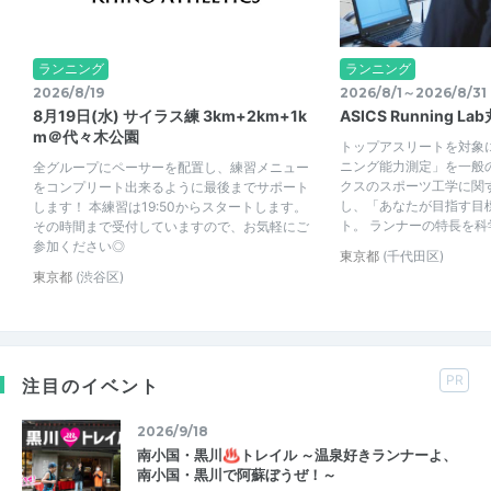
ランニング
ランニング
2026/8/19
2026/8/1～2026/8/31
8月19日(水) サイラス練 3km+2km+1k
ASICS Running 
m＠代々木公園
トップアスリートを対象
ニング能力測定」を一般
全グループにペーサーを配置し、練習メニュー
クスのスポーツ工学に関
をコンプリート出来るように最後までサポート
し、「あなたが目指す目
します！ 本練習は19:50からスタートします。
ト。 ランナーの特長を科学
その時間まで受付していますので、お気軽にご
参加ください◎
東京都
(千代田区)
東京都
(渋谷区)
PR
注目のイベント
2026/9/18
南小国・黒川♨トレイル ～温泉好きランナーよ、
南小国・黒川で阿蘇ぼうぜ！～