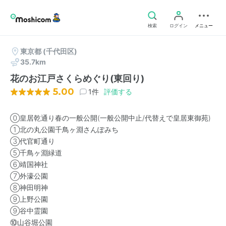
検索
ログイン
メニュー
東京都
(千代田区)
35.7km
花のお江戸さくらめぐり(東回り)
5.00
1件
評価する
⓪皇居乾通り春の一般公開(一般公開中止/代替えで皇居東御苑)
①北の丸公園千鳥ヶ淵さんぽみち
③代官町通り
⑤千鳥ヶ淵緑道
⑥靖国神社
⑦外濠公園
⑧神田明神
⑨上野公園
⑨谷中霊園
⑩山谷堀公園