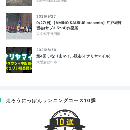
徳島県海部郡海陽町
2026/9/27
9/27(日)【AMINO SAURUS presents】江戸城練
習会(サブ3.5〜4)@皇居
東京都千代田区
2026/8/30
第4回 いなり山マイル競走(イナリヤマイル)
大阪府豊中市
走ろうにっぽん
ランニングコース10撰