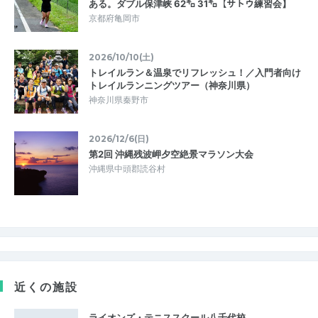
ある。ダブル保津峡 62㌔ 31㌔【サトウ練習会】
京都府亀岡市
2026/10/10(土)
トレイルラン＆温泉でリフレッシュ！／入門者向け
トレイルランニングツアー（神奈川県）
神奈川県秦野市
2026/12/6(日)
第2回 沖縄残波岬夕空絶景マラソン大会
沖縄県中頭郡読谷村
近くの施設
ライオンズ・テニススクール八千代校