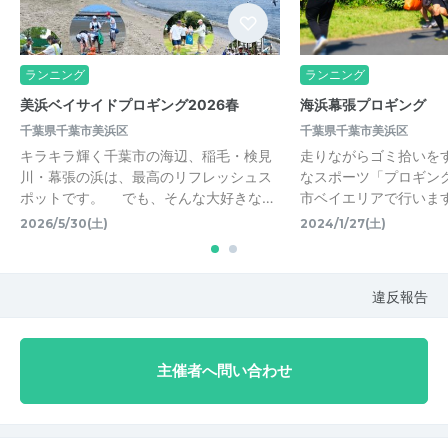
ランニング
ランニング
美浜ベイサイドプロギング2026春
海浜幕張プロギング
千葉県千葉市美浜区
千葉県千葉市美浜区
キラキラ輝く千葉市の海辺、稲毛・検見
走りながらゴミ拾いを
川・幕張の浜は、最高のリフレッシュス
なスポーツ「プロギン
ポットです。 でも、そんな大好きな…
市ベイエリアで行いま
2026/5/30(土)
2024/1/27(土)
違反報告
主催者へ問い合わせ