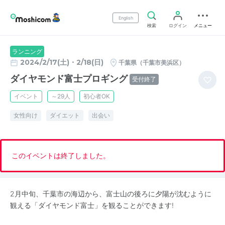
English
検索
ログイン
メニュー
ランニング
2024/2/17(土)・2/18(日)
千葉県（千葉市美浜区）
ダイヤモンド富士プロギング
受付終了
イベント
～29人
初心者OK
女性向け
ダイエット
出会い
このイベントは終了しました。
2月中旬、千葉市の海辺から、富士山の後ろに夕陽が沈むように
観える「ダイヤモンド富士」を観ることができます!