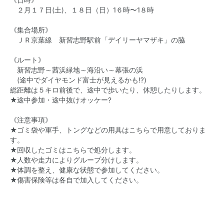
《日時》
２月１７日(土)、１８日（日）1６時〜1８時
《集合場所》
ＪＲ京葉線 新習志野駅前「デイリーヤマザキ」の脇
《ルート》
新習志野～茜浜緑地～海沿い～幕張の浜
(途中でダイヤモンド富士が見えるかも⁉)
総距離は５キロ前後で、途中で歩いたり、休憩したりします。
★途中参加・途中抜けオッケー?
《注意事項》
★ゴミ袋や軍手、トングなどの用具はこちらで用意しておりま
す。
★回収したゴミはこちらで処分します。
★人数や走力によりグループ分けします。
★体調を整え、健康な状態で参加してください。
★傷害保険等は各自で加入してください。