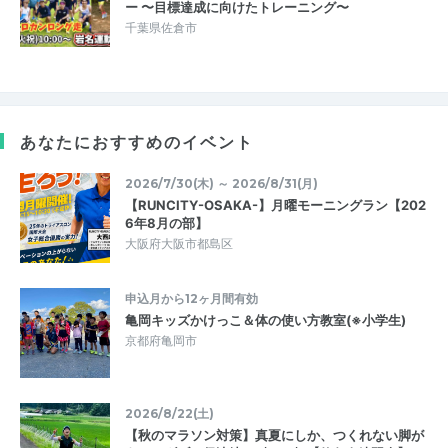
ー 〜目標達成に向けたトレーニング〜
千葉県佐倉市
あなたにおすすめのイベント
2026/7/30(木) ～ 2026/8/31(月)
【RUNCITY-OSAKA-】月曜モーニングラン【202
6年8月の部】
大阪府大阪市都島区
申込月から12ヶ月間有効
亀岡キッズかけっこ＆体の使い方教室(※小学生)
京都府亀岡市
2026/8/22(土)
【秋のマラソン対策】真夏にしか、つくれない脚が