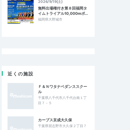
2026/9/19(土)
無料出場権付き第８回福岡タ
イムトライアル10,000mボ…
福岡県大野城市
近くの施設
Ｆ＆Ｎワタナベダンススクー
ル
千葉県八千代市八千代台南１丁
目７－５
カーブス京成大久保
千葉県習志野市大久保２丁目７