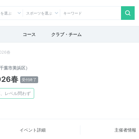
アを選ぶ
スポーツを選ぶ
コース
クラブ・チーム
26春
千葉市美浜区）
26春
受付終了
K、レベル問わず
イベント詳細
主催者情報