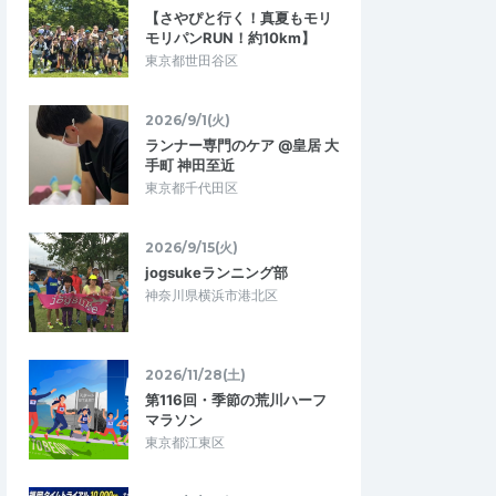
【さやぴと行く！真夏もモリ
モリパンRUN！約10km】
東京都世田谷区
2026/9/1(火)
ランナー専門のケア @皇居 大
手町 神田至近
東京都千代田区
2026/9/15(火)
jogsukeランニング部
神奈川県横浜市港北区
2026/11/28(土)
第116回・季節の荒川ハーフ
マラソン
東京都江東区