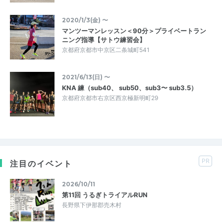
2020/1/3(金) 〜
マンツーマンレッスン＜90分＞プライベートラン
ニング指導【サトウ練習会】
京都府京都市中京区二条城町541
2021/6/13(日) 〜
KNA 練（sub40、 sub50、sub3〜 sub3.5）
京都府京都市右京区西京極新明町29
PR
注目のイベント
2026/10/11
第11回 うるぎトライアルRUN
長野県下伊那郡売木村