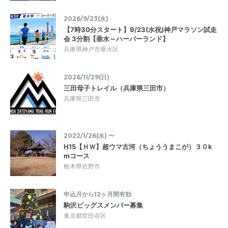
2026/9/23(水)
【7時30分スタート】9/23(水祝)神戸マラソン試走
会 3分割【垂水～ハーバーランド】
兵庫県神戸市垂水区
2026/11/29(日)
三田母子トレイル（兵庫県三田市）
兵庫県三田市
2022/1/26(水) 〜
H15【ＨＷ】超ウマ古河（ちょううまこが）３０k
mコース
栃木県佐野市
申込月から12ヶ月間有効
駒沢ピッグスメンバー募集
東京都世田谷区