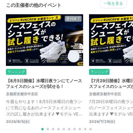
一覧を見る
この主催者の他のイベント
受付終了
ランニング
ランニング
【8月5日開催】水曜日夜ランにてノース
【7月29日開催】水曜
フェイスのシューズが試せる！
スフェイスのシューズ
京都府京都市中京区
京都府京都市中京区
今週もやります！8月5日水曜日の夜ラン
7月29日水曜日の夜ラ
にて気になるあのノースフェイスシュー
のノースフェイスシュ
ズの試し履きが出来ます♪ ▼モデル VE…
出来ます♪ ▼モデル VECTI
2026/8/5(水)
2026/7/29(水)