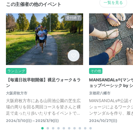
一覧を見る
この主催者の他のイベント
受付終了
ランニング
その他
【毎週日祝早朝開催】裸足ウォーク＆ラ
MANSANDALs®(マ
ン
ョップベーシック by 
大阪府枚方市
京都府八幡市
大阪府枚方市にある山田池公園の芝生広
MANSANDALs®️公
場の周りを回る周回コースを皆さんと裸
ショージによるワーク
足で走ったり歩いたりするイベントで…
ンサンダルを作り、履
2024/3/10(日)～2025/3/9(日)
2024/10/27(日)