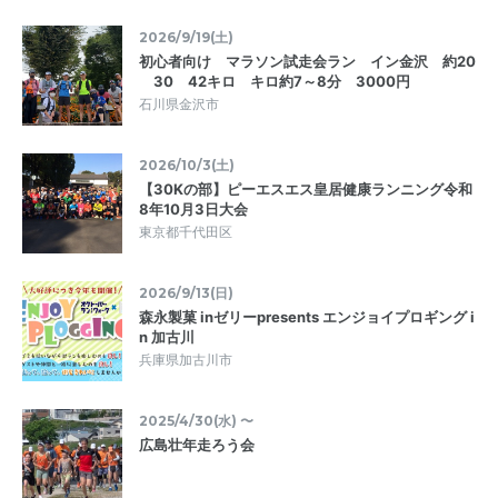
2026/9/19(土)
初心者向け マラソン試走会ラン イン金沢 約20
30 42キロ キロ約7～8分 3000円
石川県金沢市
2026/10/3(土)
【30Kの部】ピーエスエス皇居健康ランニング令和
8年10月3日大会
東京都千代田区
2026/9/13(日)
森永製菓 inゼリーpresents エンジョイプロギング i
n 加古川
兵庫県加古川市
2025/4/30(水) 〜
広島壮年走ろう会