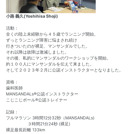
小路 義久(Yoshihisa Shoji)
活動：
全くの陸上未経験から４５歳でランニング開始。
ずっとランニング障害に悩まされ続け
行きついたのが裸足、マンサンダルでした。
それ以降は故障は激減しました。
その後、私的にマンサンダルのワークショップを開始。
約１００人にマンサンダルを伝えて来ました。
そして２０２３年２月に公認インストラクターとなりました。
資格：
歯科医師
MANSANDALs®公認インストラクター
こじこじボール®公認トレイナー
記録：
フルマラソン 3時間12分32秒（MANSANDALs)
３時間21分24秒 (裸足)
裸足最長距離 133km