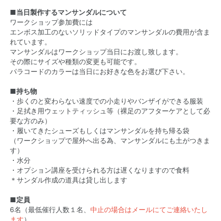
■当日製作するマンサンダルについて
ワークショップ参加費には
エンボス加工のないソリッドタイプのマンサンダルの費用が含ま
れています。
マンサンダルはワークショップ当日にお渡し致します。
その際にサイズや種類の変更も可能です。
パラコードのカラーは当日にお好きな色をお選び下さい。
■持ち物
・歩くのと変わらない速度での小走りやバンザイができる服装
・足拭き用ウェットティッシュ等（裸足のアフターケアとして必
要な方のみ）
・履いてきたシューズもしくはマンサンダルを持ち帰る袋
（ワークショップで屋外へ出る為、マンサンダルにも土がつきま
す）
・水分
・オプション講座を受けられる方は遅くなりますので食料
＊サンダル作成の道具は貸し出します
■定員
6名（最低催行人数１名、
中止の場合はメールにてご連絡いたし
ます
）