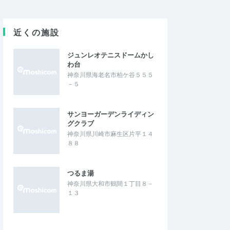
近くの施設
ジュンレオテニスドームかし
わ台
神奈川県海老名市柏ケ谷５５５
－５
サンヨーガーデンライディン
グクラブ
神奈川県川崎市麻生区片平１４
８８
つるま湯
神奈川県大和市鶴間１丁目８－
１３