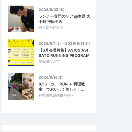
5.00
5.00
1
2023/10/31
2026/9/23(水)
ンの基本的知識の
気分爽快みんな和気あいあいグルラ
ランナー専門のケア @皇居 大
ン^ ^
手町 神田至近
親切で優しい方でし
グループランイベントに初めて参加しまし
東京都千代田区
いろなことを教えていた
た！ガチオさんに実際にお会いしてお話で
あり、Tシャツにかわ…
きたことはもちろん楽しかったのですが…
2026/8/1(土)～2026/8/31(月)
！相模大野グループ
ガチオさんと走ろう！相模大野グループ
【8月会員募集】ASICS ASI
ラン
2024/4/19
2023/10/28
SATO RUNNING PROGRAM
愛媛県今治市
2026/9/16(水)
9/16（水） RUN ＋ 料理教
室 でおいしく美しく！…
神奈川県川崎市中原区