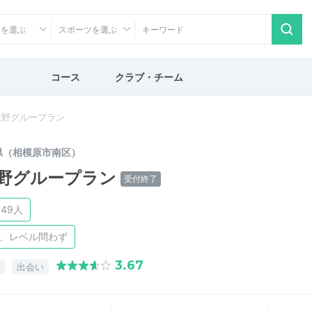
アを選ぶ
スポーツを選ぶ
コース
クラブ・チーム
大野グループラン
県（相模原市南区）
野グループラン
受付終了
49人
け、レベル問わず
3.67
出会い