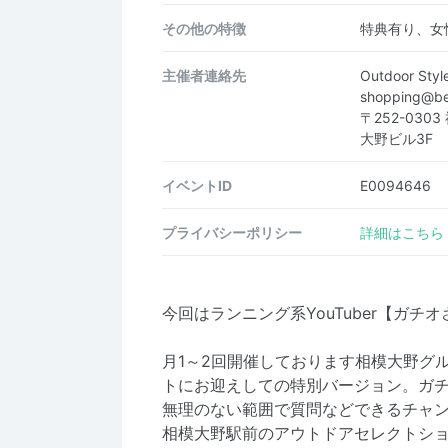
その他の特徴
特典有り、女
主催者連絡先
Outdoor St
shopping@b
〒252-03
大野ビル3F
イベントID
E0094646
プライバシーポリシー
詳細はこちら
今回はランニング系YouTuber【ガ
月1～2回開催しております相模大野グ
トにお迎えしての特別バージョン。ガ
無理のない範囲で質問などできるチャ
相模大野駅前のアウトドアセレクトショップ「