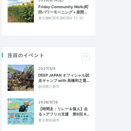
2026/8/14(金)
Friday Community Walk(町
田パワーモーニング＋座間…
東京都町田市原町田6-12-20
注目のイベント
PR
2027/5/9
DEEP JAPAN オフィシャル試
走キャンプ with 高橋和之選…
新潟県三条市
2026/9/26
【時間走：リレー＆個人】走
る＋アフリカ支援 第9回 A…
東京都稲城市