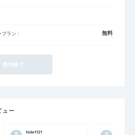
無料
ループラン
:
受付終了
ビュー
hide1121
hide1121