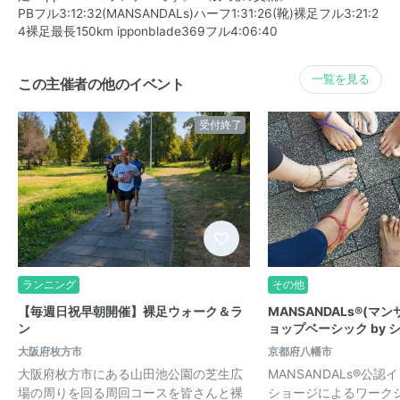
PBフル3:12:32(MANSANDALs)ハーフ1:31:26(靴)裸足フル3:21:2
4裸足最長150km ipponblade369フル4:06:40
一覧を見る
この主催者の他のイベント
受付終了
ランニング
その他
【毎週日祝早朝開催】裸足ウォーク＆ラ
MANSANDALs®(マ
ン
ョップベーシック by 
大阪府枚方市
京都府八幡市
大阪府枚方市にある山田池公園の芝生広
MANSANDALs®️公
場の周りを回る周回コースを皆さんと裸
ショージによるワーク