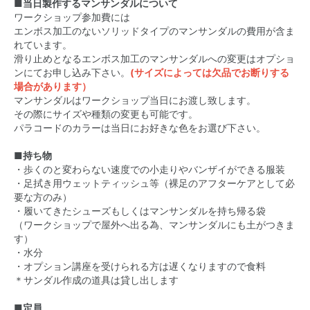
■当日製作するマンサンダルについて
ワークショップ参加費には
エンボス加工のないソリッドタイプのマンサンダルの費用が含ま
れています。
滑り止めとなるエンボス加工のマンサンダルへの変更はオプショ
ンにてお申し込み下さい。
(サイズによっては欠品でお断りする
場合があります）
マンサンダルはワークショップ当日にお渡し致します。
その際にサイズや種類の変更も可能です。
パラコードのカラーは当日にお好きな色をお選び下さい。
■持ち物
・歩くのと変わらない速度での小走りやバンザイができる服装
・足拭き用ウェットティッシュ等（裸足のアフターケアとして必
要な方のみ）
・履いてきたシューズもしくはマンサンダルを持ち帰る袋
（ワークショップで屋外へ出る為、マンサンダルにも土がつきま
す）
・水分
・オプション講座を受けられる方は遅くなりますので食料
＊サンダル作成の道具は貸し出します
■定員