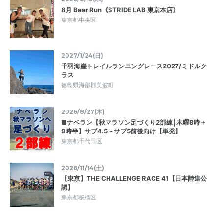
8月 Beer Run《STRIDE LAB 東京本店》
東京都中央区
2027/1/24(日)
千羽海崖トレイルランニングレース2027/ミドルク
ラス
徳島県海部郡美波町
2026/8/27(木)
■ナベラン【秋マラソン足づくり2部練│木曜8時＋
9時半】サブ4.5～サブ5前後向け【単発】
東京都千代田区
2026/11/14(土)
【東京】THE CHALLENGE RACE 41【日本陸連公
認】
東京都板橋区