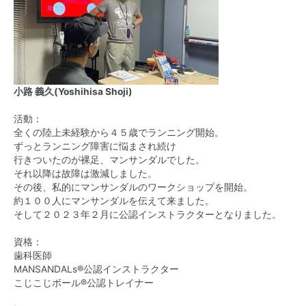
小路 義久(Yoshihisa Shoji)
活動：
全くの陸上未経験から４５歳でランニング開始。
ずっとランニング障害に悩まされ続け
行きついたのが裸足、マンサンダルでした。
それ以降は故障は激減しました。
その後、私的にマンサンダルのワークショップを開始。
約１００人にマンサンダルを伝えて来ました。
そして２０２３年２月に公認インストラクターとなりました。
資格：
歯科医師
MANSANDALs®公認インストラクター
こじこじボール®公認トレイナー