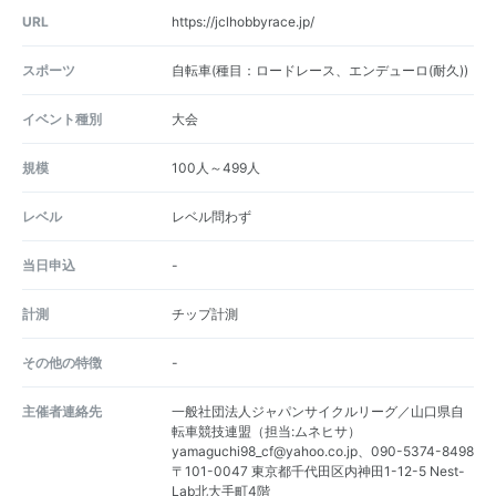
URL
https://jclhobbyrace.jp/
スポーツ
自転車(種目：ロードレース、エンデューロ(耐久))
イベント種別
大会
規模
100人～499人
レベル
レベル問わず
当日申込
-
計測
チップ計測
その他の特徴
-
主催者連絡先
一般社団法人ジャパンサイクルリーグ／山口県自
転車競技連盟（担当:ムネヒサ）
yamaguchi98_cf@yahoo.co.jp、090-5374-8498
〒101-0047 東京都千代田区内神田1-12-5 Nest-
Lab北大手町4階