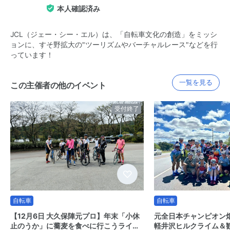
本人確認済み
JCL（ジェー・シー・エル）は、「自転車文化の創造」をミッシ
ョンに、すそ野拡大の"ツーリズムやバーチャルレース"などを行
っています！
一覧を見る
この主催者の他のイベント
受付終了
自転車
自転車
【12月6日 大久保陣元プロ】年末「小休
元全日本チャンピオン
止のうか」に蕎麦を食べに行こうライ…
軽井沢ヒルクライム＆