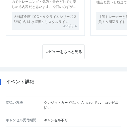
のでトレーニング・勉強・景色どれでも楽
機会と思うと残念で
しめる内容だと思います。今回のみずが…
大好評企画【CCヒルクライムシリーズ 2
【管トレーナーと
5#6】6/14 水垣湖クリスタルライン
負！＆周辺ライド
2025/6/14
レビューをもっと見る
イベント詳細
支払い方法
クレジットカード払い、Amazon Pay、
コンビニ
払い
キャンセル受付期間
キャンセル不可