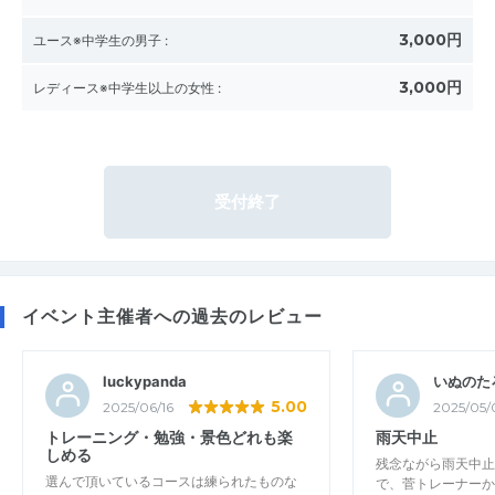
3,000円
ユース※中学生の男子
:
3,000円
レディース※中学生以上の女性
:
受付終了
イベント主催者への過去のレビュー
luckypanda
いぬのた
5.00
2025/06/16
2025/05/
トレーニング・勉強・景色どれも楽
雨天中止
しめる
残念ながら雨天中止
選んで頂いているコースは練られたものな
で、菅トレーナーか